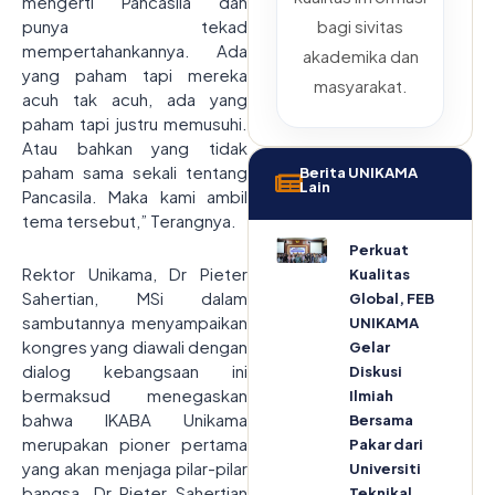
mengerti Pancasila dan
punya tekad
bagi sivitas
mempertahankannya. Ada
akademika dan
yang paham tapi mereka
masyarakat.
acuh tak acuh, ada yang
paham tapi justru memusuhi.
Atau bahkan yang tidak
paham sama sekali tentang
Berita UNIKAMA
Lain
Pancasila. Maka kami ambil
tema tersebut,” Terangnya.
Perkuat
Rektor Unikama, Dr Pieter
Kualitas
Sahertian, MSi dalam
Global, FEB
sambutannya menyampaikan
UNIKAMA
kongres yang diawali dengan
Gelar
dialog kebangsaan ini
Diskusi
bermaksud menegaskan
Ilmiah
bahwa IKABA Unikama
Bersama
merupakan pioner pertama
Pakar dari
yang akan menjaga pilar-pilar
Universiti
bangsa. Dr Pieter Sahertian
Teknikal