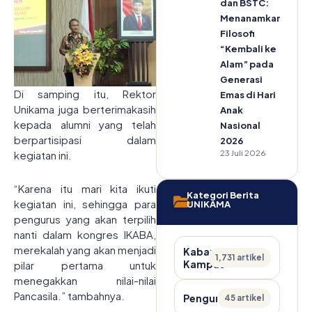
dan BSTC:
Menanamkan
Filosofi
“Kembali ke
Alam” pada
Generasi
Di samping itu, Rektor
Emas di Hari
Unikama juga berterimakasih
Anak
kepada alumni yang telah
Nasional
berpartisipasi dalam
2026
23 Juli 2026
kegiatan ini.
“Karena itu mari kita ikuti
Kategori Berita
kegiatan ini, sehingga para
UNIKAMA
pengurus yang akan terpilih
nanti dalam kongres IKABA,
merekalah yang akan menjadi
Kabar
1,731 artikel
Kampus
pilar pertama untuk
menegakkan nilai-nilai
Pancasila.” tambahnya.
Pengumuman
45 artikel