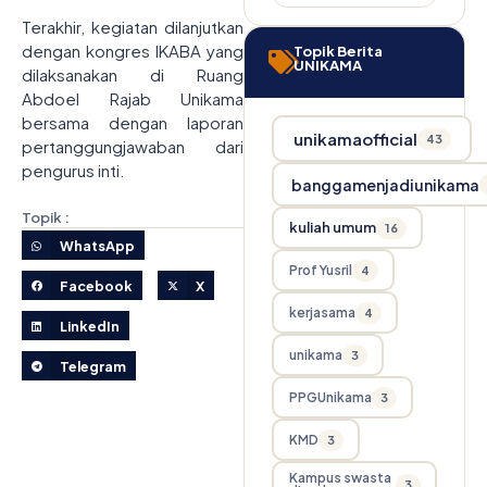
Terakhir, kegiatan dilanjutkan
dengan kongres IKABA yang
Topik Berita
UNIKAMA
dilaksanakan di Ruang
Abdoel Rajab Unikama
bersama dengan laporan
unikamaofficial
43
pertanggungjawaban dari
pengurus inti.
banggamenjadiunikama
Topik :
kuliah umum
16
WhatsApp
Prof Yusril
4
Facebook
X
kerjasama
4
LinkedIn
unikama
3
Telegram
PPGUnikama
3
KMD
3
Kampus swasta
3