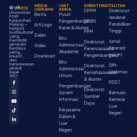
MEDIA
UNIT
DIREKTORAT
TAUTAN
UNIKAMA
KERJA
DPPM
Direktorat
Universitas
Berita
Pusat
PGRI
Jenderal
Kanjuruhan
Pengembangan
DP2KI
Pendidikan
Malang —
Arti Logo
Karier & Alumni
kampus
Tinggi
PPM
multikultural
Galeri
yang
Biro
mendidik
Jurnal
Direktorat
generasi
Administrasi
Video
Emerald
berdaya
Perencanaan &
Akademik
saing,
Insight
Pengembangan
Download
kreatif,
dan
Biro
berwawasan
SIM-
Direktorat
global
Administrasi
Litabmas
sejak
Kemahasiswaan
Umum
1957.
& Alumni
F
I
Y
T
L
PDDT
a
n
o
i
i
Pengembangan
c
s
u
k
n
Direktorat
Sistem
Bantuan
e
t
t
t
k
Sumber
b
a
u
o
e
Informasi
Seminar
o
g
b
k
d
Daya
Luar
o
r
e
i
Kerjasama
k
a
n
Negeri
-
m
-
Dalam &
f
i
Luar
n
Negeri