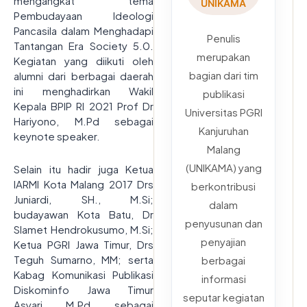
mengangkat tema
UNIKAMA
Pembudayaan Ideologi
Pancasila dalam Menghadapi
Penulis
Tantangan Era Society 5.0.
merupakan
Kegiatan yang diikuti oleh
bagian dari tim
alumni dari berbagai daerah
ini menghadirkan Wakil
publikasi
Kepala BPIP RI 2021 Prof Dr
Universitas PGRI
Hariyono, M.Pd sebagai
Kanjuruhan
keynote speaker.
Malang
(UNIKAMA) yang
Selain itu hadir juga Ketua
IARMI Kota Malang 2017 Drs
berkontribusi
Juniardi, SH., M.Si;
dalam
budayawan Kota Batu, Dr
penyusunan dan
Slamet Hendrokusumo, M.Si;
penyajian
Ketua PGRI Jawa Timur, Drs
Teguh Sumarno, MM; serta
berbagai
Kabag Komunikasi Publikasi
informasi
Diskominfo Jawa Timur
seputar kegiatan
Asyari, M.Pd. sebagai