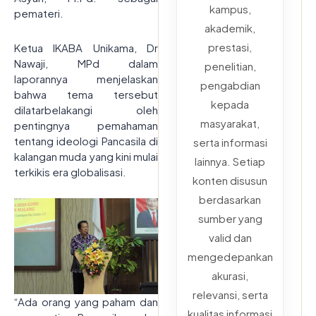
kampus,
pemateri.
akademik,
prestasi,
Ketua IKABA Unikama, Dr
Nawaji, MPd dalam
penelitian,
laporannya menjelaskan
pengabdian
bahwa tema tersebut
kepada
dilatarbelakangi oleh
masyarakat,
pentingnya pemahaman
tentang ideologi Pancasila di
serta informasi
kalangan muda yang kini mulai
lainnya. Setiap
terkikis era globalisasi.
konten disusun
berdasarkan
sumber yang
valid dan
mengedepankan
akurasi,
relevansi, serta
“Ada orang yang paham dan
kualitas informasi