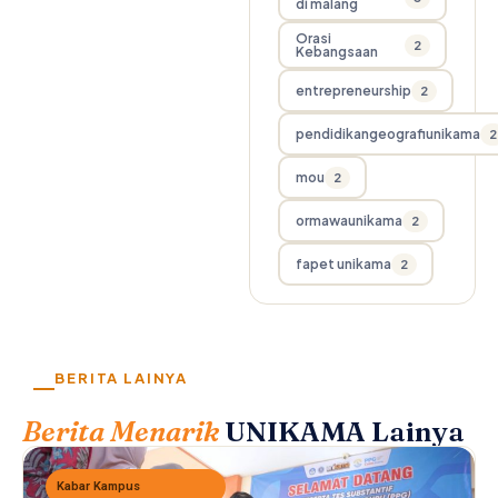
di malang
Orasi
2
Kebangsaan
entrepreneurship
2
pendidikangeografiunikama
2
mou
2
ormawaunikama
2
fapet unikama
2
BERITA LAINYA
Berita Menarik
UNIKAMA Lainya
Kabar Kampus