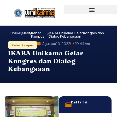
Lewati
ke
konten
UNIKAMA
Berita
Kabar
IKABA Unikama Gelar Kongres dan
Kampus
Dialog Kebangsaan
Agustus 10, 2022
10:44 Am
Kabar Kampus
IKABA Unikama Gelar
Kongres dan Dialog
Kebangsaan
Daftar Isi