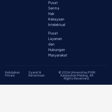
Pusat
Sentra
Hak
Kekayaan
Intelektual
Pusat
Layanan
dan
Hubungan
Masyarakat
Kebijakan
Syarat &
© 2026 Universitas PGRI
Privasi
Ketentuan
Kanjuruhan Malang. All
Rights Reserved.