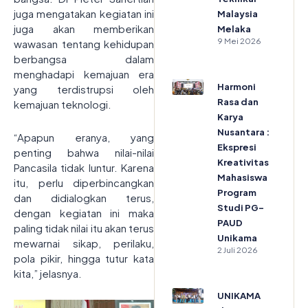
juga mengatakan kegiatan ini
Malaysia
juga akan memberikan
Melaka
9 Mei 2026
wawasan tentang kehidupan
berbangsa dalam
menghadapi kemajuan era
Harmoni
yang terdistrupsi oleh
Rasa dan
kemajuan teknologi.
Karya
Nusantara :
“Apapun eranya, yang
Ekspresi
penting bahwa nilai-nilai
Kreativitas
Pancasila tidak luntur. Karena
Mahasiswa
itu, perlu diperbincangkan
Program
dan didialogkan terus,
Studi PG-
dengan kegiatan ini maka
PAUD
paling tidak nilai itu akan terus
Unikama
mewarnai sikap, perilaku,
2 Juli 2026
pola pikir, hingga tutur kata
kita,” jelasnya.
UNIKAMA