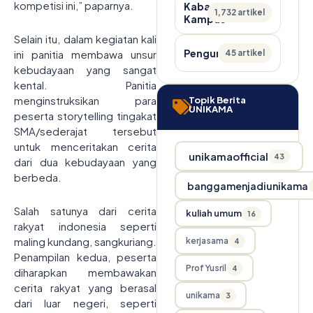
kompetisi ini,” paparnya.
Kabar
1,732 artikel
Kampus
Selain itu, dalam kegiatan kali
Pengumuman
ini panitia membawa unsur
45 artikel
kebudayaan yang sangat
kental. Panitia
menginstruksikan para
Topik Berita
UNIKAMA
peserta storytelling tingakat
SMA/sederajat tersebut
untuk menceritakan cerita
unikamaofficial
43
dari dua kebudayaan yang
berbeda.
banggamenjadiunikama
Salah satunya dari cerita
kuliah umum
16
rakyat indonesia seperti
maling kundang, sangkuriang.
kerjasama
4
Penampilan kedua, peserta
Prof Yusril
4
diharapkan membawakan
cerita rakyat yang berasal
unikama
3
dari luar negeri, seperti