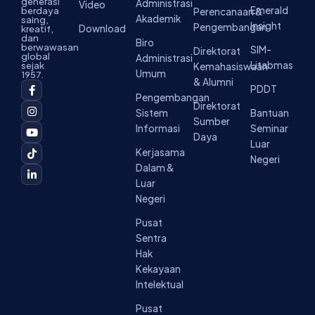
generasi
Administrasi
Video
Emerald
berdaya
Perencanaan &
Akademik
saing,
Insight
Pengembangan
Download
kreatif,
dan
Biro
berwawasan
SIM-
Direktorat
global
Administrasi
Litabmas
sejak
Kemahasiswaan
Umum
1957.
& Alumni
F
I
Y
T
L
PDDT
a
n
o
i
i
Pengembangan
c
s
u
k
n
Direktorat
Sistem
Bantuan
e
t
t
t
k
Sumber
b
a
u
o
e
Informasi
Seminar
o
g
b
k
d
Daya
Luar
o
r
e
i
Kerjasama
k
a
n
Negeri
-
m
-
Dalam &
f
i
Luar
n
Negeri
Pusat
Sentra
Hak
Kekayaan
Intelektual
Pusat