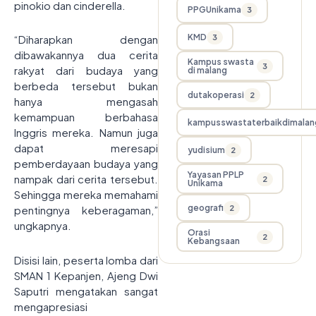
pinokio dan cinderella.
PPGUnikama
3
KMD
3
“Diharapkan dengan
dibawakannya dua cerita
Kampus swasta
3
rakyat dari budaya yang
di malang
berbeda tersebut bukan
dutakoperasi
2
hanya mengasah
kemampuan berbahasa
kampusswastaterbaikdimalan
Inggris mereka. Namun juga
dapat meresapi
yudisium
2
pemberdayaan budaya yang
Yayasan PPLP
nampak dari cerita tersebut.
2
Unikama
Sehingga mereka memahami
geografi
2
pentingnya keberagaman,”
ungkapnya.
Orasi
2
Kebangsaan
Disisi lain, peserta lomba dari
SMAN 1 Kepanjen, Ajeng Dwi
Saputri mengatakan sangat
mengapresiasi