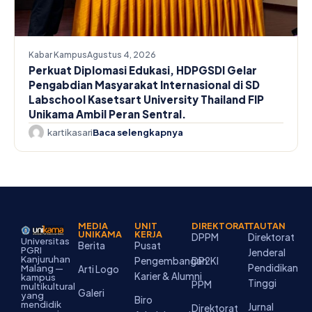
Kabar Kampus
Agustus 4, 2026
Perkuat Diplomasi Edukasi, HDPGSDI Gelar
Pengabdian Masyarakat Internasional di SD
Labschool Kasetsart University Thailand FIP
Unikama Ambil Peran Sentral.
kartikasari
Baca selengkapnya
MEDIA
UNIT
DIREKTORAT
TAUTAN
UNIKAMA
KERJA
DPPM
Direktorat
Universitas
Berita
Pusat
PGRI
Jenderal
Kanjuruhan
Pengembangan
DP2KI
Pendidikan
Malang —
Arti Logo
Karier & Alumni
kampus
Tinggi
PPM
multikultural
Galeri
yang
Biro
mendidik
Jurnal
Direktorat