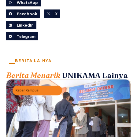
WhatsApp
Facebook
X
LinkedIn
Telegram
BERITA LAINYA
Berita Menarik
UNIKAMA Lainya
Kabar Kampus