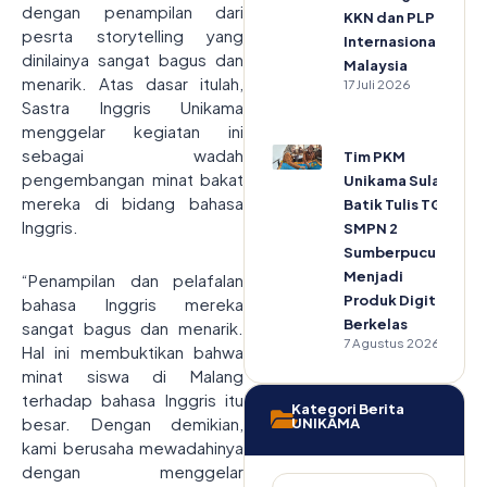
dengan penampilan dari
KKN dan PLP
pesrta storytelling yang
Internasional di
dinilainya sangat bagus dan
Malaysia
menarik. Atas dasar itulah,
17 Juli 2026
Sastra Inggris Unikama
menggelar kegiatan ini
sebagai wadah
Tim PKM
pengembangan minat bakat
Unikama Sulap
mereka di bidang bahasa
Batik Tulis TGP
Inggris.
SMPN 2
Sumberpucung
Menjadi
“Penampilan dan pelafalan
Produk Digital
bahasa Inggris mereka
Berkelas
sangat bagus dan menarik.
7 Agustus 2026
Hal ini membuktikan bahwa
minat siswa di Malang
terhadap bahasa Inggris itu
Kategori Berita
besar. Dengan demikian,
UNIKAMA
kami berusaha mewadahinya
dengan menggelar