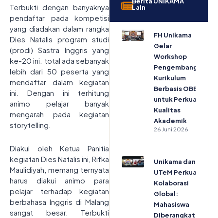
Berita UNIKAMA
Terbukti dengan banyaknya
Lain
pendaftar pada kompetisi
yang diadakan dalam rangka
FH Unikama
Dies Natalis program studi
Gelar
(prodi) Sastra Inggris yang
Workshop
ke-20 ini. total ada sebanyak
Pengembangan
lebih dari 50 peserta yang
Kurikulum
mendaftar dalam kegiatan
Berbasis OBE
ini. Dengan ini terhitung
untuk Perkuat
animo pelajar banyak
Kualitas
mengarah pada kegiatan
Akademik
storytelling.
26 Juni 2026
Diakui oleh Ketua Panitia
kegiatan Dies Natalis ini, Rifka
Unikama dan
Maulidiyah, memang ternyata
UTeM Perkuat
harus diakui animo para
Kolaborasi
pelajar terhadap kegiatan
Global:
berbahasa Inggris di Malang
Mahasiswa
sangat besar. Terbukti
Diberangkatkan