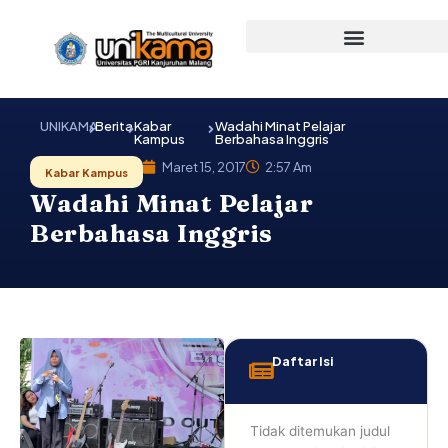
Lewati
ke
konten
UNIKAMA
Berita
Kabar
Wadahi Minat Pelajar
Kampus
Berbahasa Inggris
Maret 15, 2017
2:57 Am
Kabar Kampus
Wadahi Minat Pelajar
Berbahasa Inggris
Daftar Isi
Tidak ditemukan judul