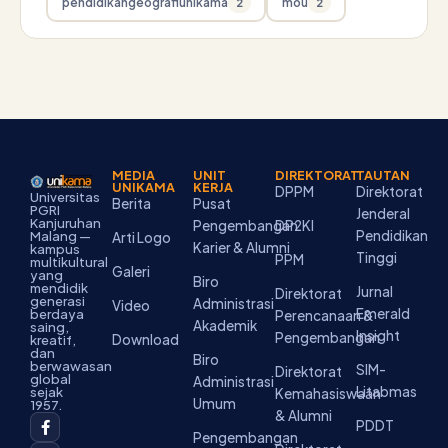
pendidikangeografiunikama
mou
2
2
MEDIA
UNIT
DIREKTORAT
TAUTAN
UNIKAMA
KERJA
DPPM
Direktorat
Universitas
Berita
Pusat
PGRI
Jenderal
Kanjuruhan
Pengembangan
DP2KI
Pendidikan
Malang —
Arti Logo
Karier & Alumni
kampus
Tinggi
PPM
multikultural
Galeri
yang
Biro
mendidik
Jurnal
Direktorat
generasi
Administrasi
Video
Emerald
berdaya
Perencanaan &
Akademik
saing,
Insight
Pengembangan
Download
kreatif,
dan
Biro
berwawasan
SIM-
Direktorat
global
Administrasi
Litabmas
sejak
Kemahasiswaan
Umum
1957.
& Alumni
F
I
Y
T
L
PDDT
a
n
o
i
i
Pengembangan