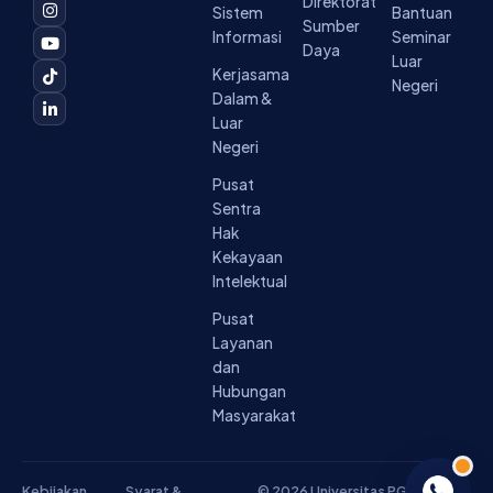
c
s
u
k
n
Direktorat
Sistem
Bantuan
e
t
t
t
k
Sumber
b
a
u
o
e
Informasi
Seminar
o
g
b
k
d
Daya
Luar
o
r
e
i
Kerjasama
k
a
n
Negeri
-
m
-
Dalam &
f
i
Luar
n
Negeri
Pusat
Sentra
Hak
Kekayaan
Intelektual
Pusat
Layanan
dan
Hubungan
Masyarakat
Kebijakan
Syarat &
© 2026 Universitas PGRI