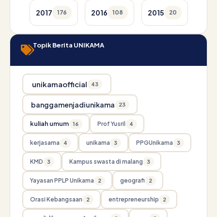
2017
2016
2015
176
108
20
Topik Berita UNIKAMA
unikamaofficial
43
banggamenjadiunikama
23
kuliah umum
Prof Yusril
16
4
kerjasama
unikama
PPGUnikama
4
3
3
KMD
Kampus swasta di malang
3
3
Yayasan PPLP Unikama
geografi
2
2
Orasi Kebangsaan
entrepreneurship
2
2