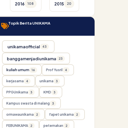
2016
2015
108
20
Topik Berita UNIKAMA
unikamaofficial
43
banggamenjadiunikama
23
kuliah umum
Prof Yusril
16
4
kerjasama
unikama
4
3
PPGUnikama
KMD
3
3
Kampus swasta di malang
3
ormawaunikama
fapet unikama
2
2
FEBUNIKAMA
peternakan
2
2