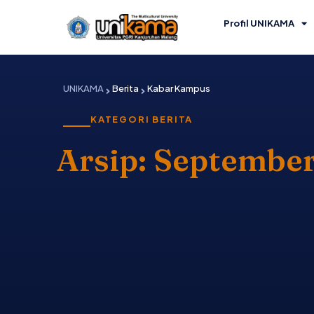
Lewati
ke
Profil UNIKAMA
konten
UNIKAMA
Berita
Kabar Kampus
KATEGORI BERITA
Arsip: Septembe