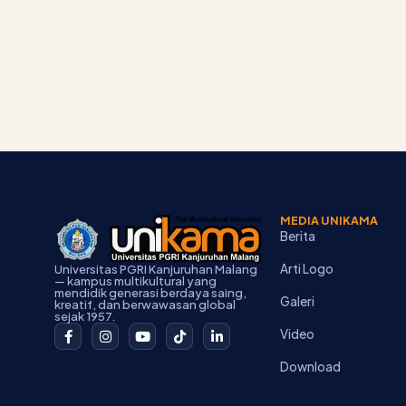
MEDIA UNIKAMA
Berita
Arti Logo
Universitas PGRI Kanjuruhan Malang
— kampus multikultural yang
mendidik generasi berdaya saing,
Galeri
kreatif, dan berwawasan global
sejak 1957.
F
I
Y
T
L
Video
a
n
o
i
i
c
s
u
k
n
Download
e
t
t
t
k
b
a
u
o
e
o
g
b
k
d