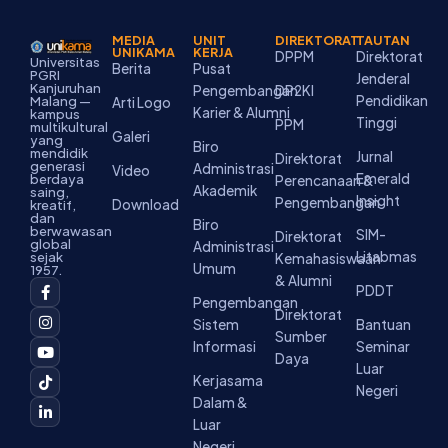
MEDIA
UNIT
DIREKTORAT
TAUTAN
UNIKAMA
KERJA
DPPM
Direktorat
Universitas
Berita
Pusat
PGRI
Jenderal
Kanjuruhan
Pengembangan
DP2KI
Pendidikan
Malang —
Arti Logo
Karier & Alumni
kampus
Tinggi
PPM
multikultural
Galeri
yang
Biro
mendidik
Jurnal
Direktorat
generasi
Administrasi
Video
Emerald
berdaya
Perencanaan &
Akademik
saing,
Insight
Pengembangan
Download
kreatif,
dan
Biro
berwawasan
SIM-
Direktorat
global
Administrasi
Litabmas
sejak
Kemahasiswaan
Umum
1957.
& Alumni
F
I
Y
T
L
PDDT
a
n
o
i
i
Pengembangan
c
s
u
k
n
Direktorat
Sistem
Bantuan
e
t
t
t
k
Sumber
b
a
u
o
e
Informasi
Seminar
o
g
b
k
d
Daya
Luar
o
r
e
i
Kerjasama
k
a
n
Negeri
-
m
-
Dalam &
f
i
Luar
n
Negeri