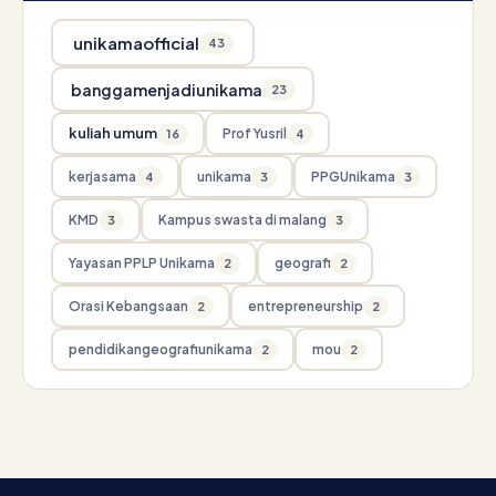
unikamaofficial
43
banggamenjadiunikama
23
kuliah umum
Prof Yusril
16
4
kerjasama
unikama
PPGUnikama
4
3
3
KMD
Kampus swasta di malang
3
3
Yayasan PPLP Unikama
geografi
2
2
Orasi Kebangsaan
entrepreneurship
2
2
pendidikangeografiunikama
mou
2
2