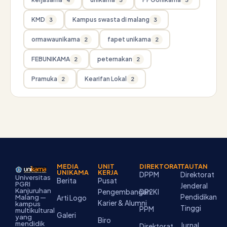
KMD
Kampus swasta di malang
3
3
ormawaunikama
fapet unikama
2
2
FEBUNIKAMA
peternakan
2
2
Pramuka
Kearifan Lokal
2
2
MEDIA
UNIT
DIREKTORAT
TAUTAN
UNIKAMA
KERJA
DPPM
Direktorat
Universitas
Berita
Pusat
PGRI
Jenderal
Kanjuruhan
Pengembangan
DP2KI
Pendidikan
Malang —
Arti Logo
Karier & Alumni
kampus
Tinggi
PPM
multikultural
Galeri
yang
Biro
mendidik
Jurnal
Direktorat