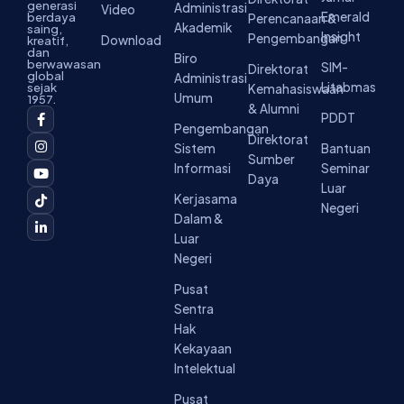
generasi
Administrasi
Video
Emerald
berdaya
Perencanaan &
Akademik
saing,
Insight
Pengembangan
Download
kreatif,
dan
Biro
berwawasan
SIM-
Direktorat
global
Administrasi
Litabmas
sejak
Kemahasiswaan
Umum
1957.
& Alumni
F
I
Y
T
L
PDDT
a
n
o
i
i
Pengembangan
c
s
u
k
n
Direktorat
Sistem
Bantuan
e
t
t
t
k
Sumber
b
a
u
o
e
Informasi
Seminar
o
g
b
k
d
Daya
Luar
o
r
e
i
Kerjasama
k
a
n
Negeri
-
m
-
Dalam &
f
i
Luar
n
Negeri
Pusat
Sentra
Hak
Kekayaan
Intelektual
Pusat