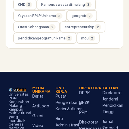
KMD
Kampus swasta di malang
3
3
Yayasan PPLP Unikama
geografi
2
2
Orasi Kebangsaan
entrepreneurship
2
2
pendidikangeografiunikama
mou
2
2
MEDIA
UNIT
DIREKTORAT
TAUTAN
UNIKAMA
KERJA
DPPM
Direktorat
Universitas
Berita
Pusat
PGRI
Jenderal
Kanjuruhan
Pengembangan
DP2KI
Pendidikan
Malang —
Arti Logo
Karier & Alumni
kampus
Tinggi
PPM
multikultural
Galeri
yang
Biro
mendidik
Jurnal
Direktorat
generasi
Administrasi
Video
Emerald
berdaya
Perencanaan &