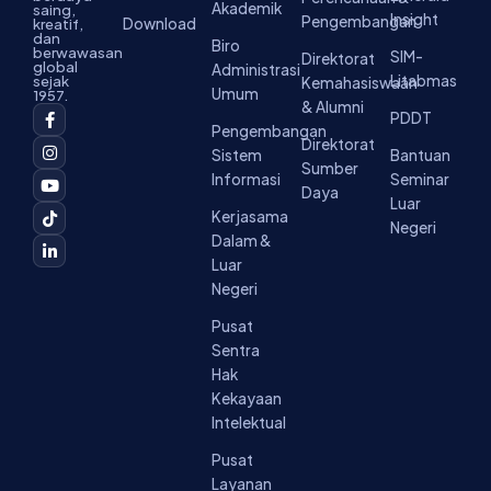
Akademik
saing,
Insight
Pengembangan
Download
kreatif,
dan
Biro
berwawasan
SIM-
Direktorat
global
Administrasi
Litabmas
sejak
Kemahasiswaan
Umum
1957.
& Alumni
F
I
Y
T
L
PDDT
a
n
o
i
i
Pengembangan
c
s
u
k
n
Direktorat
Sistem
Bantuan
e
t
t
t
k
Sumber
b
a
u
o
e
Informasi
Seminar
o
g
b
k
d
Daya
Luar
o
r
e
i
Kerjasama
k
a
n
Negeri
-
m
-
Dalam &
f
i
Luar
n
Negeri
Pusat
Sentra
Hak
Kekayaan
Intelektual
Pusat
Layanan