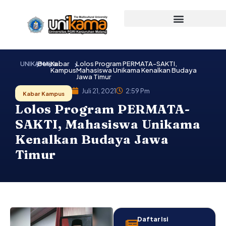
Lewati
ke
konten
UNIKAMA
Berita
Kabar
Lolos Program PERMATA-SAKTI,
Kampus
Mahasiswa Unikama Kenalkan Budaya
Jawa Timur
Juli 21, 2021
2:59 Pm
Kabar Kampus
Lolos Program PERMATA-
SAKTI, Mahasiswa Unikama
Kenalkan Budaya Jawa
Timur
Daftar Isi