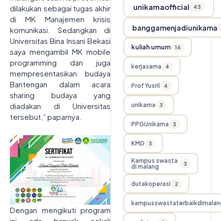
unikamaofficial
43
dilakukan sebagai tugas akhir
di MK Manajemen krisis
banggamenjadiunikama
komunikasi. Sedangkan di
Universitas Bina Insani Bekasi
kuliah umum
16
saya mengambil MK mobile
programming dan juga
kerjasama
4
mempresentasikan budaya
Bantengan dalam acara
Prof Yusril
4
sharing budaya yang
unikama
diadakan di Universitas
3
tersebut,” paparnya.
PPGUnikama
3
KMD
3
Kampus swasta
3
di malang
dutakoperasi
2
kampusswastaterbaikdimalan
Dengan mengikuti program
ini ada banyak sekali