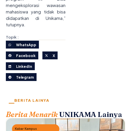
mengeksplorasi wawasan
mahasiswa yang tidak bisa
didapatkan di Unikama,”
tutupnya.
Topik :
WhatsApp
Facebook
X
LinkedIn
Telegram
BERITA LAINYA
Berita Menarik
UNIKAMA Lainya
Kabar Kampus