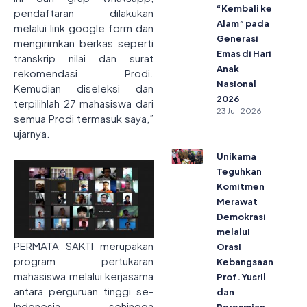
“Kembali ke
pendaftaran dilakukan
Alam” pada
melalui link google form dan
Generasi
mengirimkan berkas seperti
Emas di Hari
transkrip nilai dan surat
Anak
rekomendasi Prodi.
Nasional
Kemudian diseleksi dan
2026
terpilihlah 27 mahasiswa dari
23 Juli 2026
semua Prodi termasuk saya,”
ujarnya.
Unikama
Teguhkan
Komitmen
Merawat
Demokrasi
melalui
PERMATA SAKTI merupakan
Orasi
program pertukaran
Kebangsaan
mahasiswa melalui kerjasama
Prof. Yusril
antara perguruan tinggi se-
dan
Indonesia, sehingga