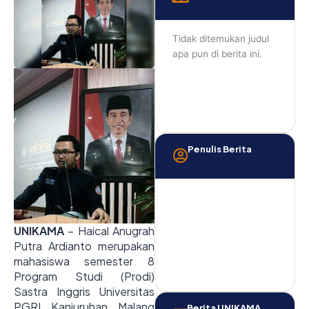
Tidak ditemukan judul
apa pun di berita ini.
Penulis Berita
UNIKAMA
– Haical Anugrah
Putra Ardianto merupakan
mahasiswa semester 8
Program Studi (Prodi)
Sastra Inggris Universitas
PGRI Kanjuruhan Malang
Berita UNIKAMA