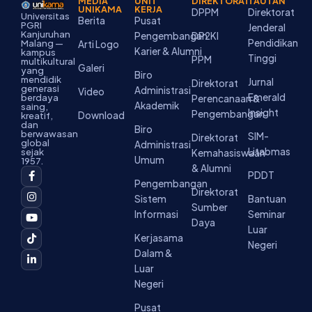
MEDIA
UNIT
DIREKTORAT
TAUTAN
UNIKAMA
KERJA
DPPM
Direktorat
Universitas
Berita
Pusat
PGRI
Jenderal
Kanjuruhan
Pengembangan
DP2KI
Pendidikan
Malang —
Arti Logo
Karier & Alumni
kampus
Tinggi
PPM
multikultural
Galeri
yang
Biro
mendidik
Jurnal
Direktorat
generasi
Administrasi
Video
Emerald
berdaya
Perencanaan &
Akademik
saing,
Insight
Pengembangan
Download
kreatif,
dan
Biro
berwawasan
SIM-
Direktorat
global
Administrasi
Litabmas
sejak
Kemahasiswaan
Umum
1957.
& Alumni
F
I
Y
T
L
PDDT
a
n
o
i
i
Pengembangan
c
s
u
k
n
Direktorat
Sistem
Bantuan
e
t
t
t
k
Sumber
b
a
u
o
e
Informasi
Seminar
o
g
b
k
d
Daya
Luar
o
r
e
i
Kerjasama
k
a
n
Negeri
-
m
-
Dalam &
f
i
Luar
n
Negeri
Pusat