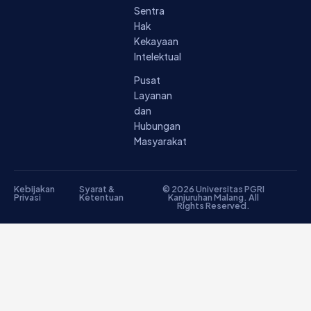
Sentra
Hak
Kekayaan
Intelektual
Pusat
Layanan
dan
Hubungan
Masyarakat
Kebijakan
Syarat &
© 2026 Universitas PGRI
Privasi
Ketentuan
Kanjuruhan Malang. All
Rights Reserved.