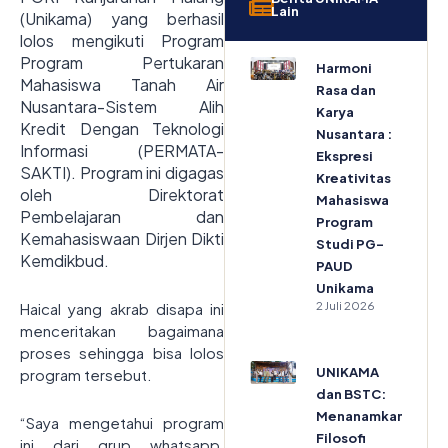
Lain
(Unikama) yang berhasil
lolos mengikuti Program
Program Pertukaran
Harmoni
Mahasiswa Tanah Air
Rasa dan
Nusantara-Sistem Alih
Karya
Kredit Dengan Teknologi
Nusantara :
Informasi (PERMATA-
Ekspresi
SAKTI). Program ini digagas
Kreativitas
oleh Direktorat
Mahasiswa
Pembelajaran dan
Program
Kemahasiswaan Dirjen Dikti
Studi PG-
Kemdikbud.
PAUD
Unikama
2 Juli 2026
Haical yang akrab disapa ini
menceritakan bagaimana
proses sehingga bisa lolos
UNIKAMA
program tersebut.
dan BSTC:
Menanamkan
“Saya mengetahui program
Filosofi
ini dari grup whatsapp,