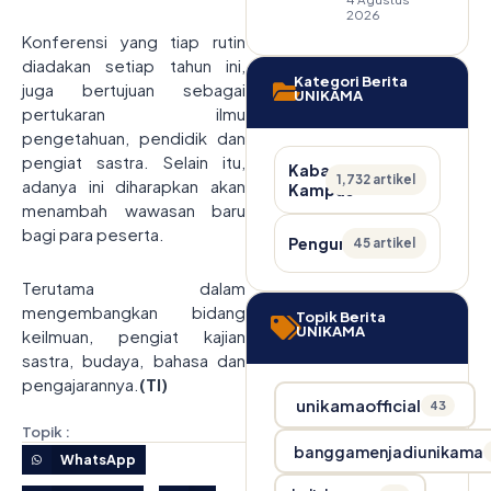
2026
Konferensi yang tiap rutin
diadakan setiap tahun ini,
Kategori Berita
juga bertujuan sebagai
UNIKAMA
pertukaran ilmu
pengetahuan, pendidik dan
pengiat sastra. Selain itu,
Kabar
1,732 artikel
adanya ini diharapkan akan
Kampus
menambah wawasan baru
bagi para peserta.
Pengumuman
45 artikel
Terutama dalam
mengembangkan bidang
Topik Berita
UNIKAMA
keilmuan, pengiat kajian
sastra, budaya, bahasa dan
pengajarannya.
(TI)
unikamaofficial
43
Topik :
banggamenjadiunikama
WhatsApp