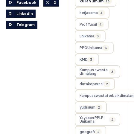
kuliah umum
16
Facebook
X
kerjasama
4
LinkedIn
Prof Yusril
Telegram
4
unikama
3
PPGUnikama
3
KMD
3
Kampus swasta
3
di malang
dutakoperasi
2
kampusswastaterbaikdimalan
yudisium
2
Yayasan PPLP
2
Unikama
geografi
2