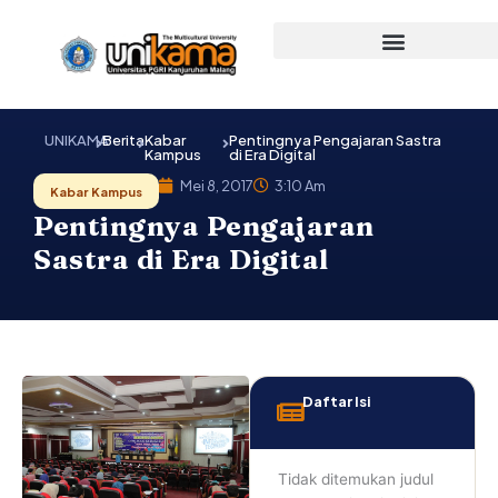
Lewati
ke
konten
UNIKAMA
Berita
Kabar
Pentingnya Pengajaran Sastra
Kampus
di Era Digital
Mei 8, 2017
3:10 Am
Kabar Kampus
Pentingnya Pengajaran
Sastra di Era Digital
Daftar Isi
Tidak ditemukan judul