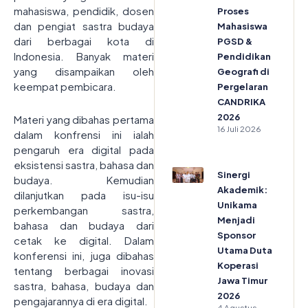
mahasiswa, pendidik, dosen
Proses
dan pengiat sastra budaya
Mahasiswa
dari berbagai kota di
PGSD &
Indonesia. Banyak materi
Pendidikan
yang disampaikan oleh
Geografi di
keempat pembicara.
Pergelaran
CANDRIKA
2026
Materi yang dibahas pertama
16 Juli 2026
dalam konfrensi ini ialah
pengaruh era digital pada
eksistensi sastra, bahasa dan
Sinergi
budaya. Kemudian
Akademik:
dilanjutkan pada isu-isu
Unikama
perkembangan sastra,
Menjadi
bahasa dan budaya dari
Sponsor
cetak ke digital. Dalam
Utama Duta
konferensi ini, juga dibahas
Koperasi
tentang berbagai inovasi
Jawa Timur
sastra, bahasa, budaya dan
2026
pengajarannya di era digital.
4 Agustus