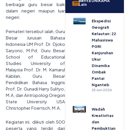
Berita UNIKAMA
berbagai guru besar baik
Lain
dalam negeri maupun luar
negeri.
Ekspedisi
Geografi
Pemateri tersebut ialah, Guru
Kelautan: 22
Besar Jurusan Bahasa
Mahasiswa
Indonesia UM Prof. Dr. Djoko
PGRI
Saryono, M.Pd; Guru Besar
Kanjuruhan
School of Educational
Ukur
Studies University of
Dinamika
Malaysia Prof. Dr. M. Kamarul
Ombak
Kabilan, Guru Besar
Pantai
Pendidikan Bahasa Inggris
Nganteb
Prof. Dr. Gunadi Harry Sulityo,
25 Juni 2026
M.A, dan Antropolog Oregon
State University USA
Christopher Foertsch, M.A.
Wadah
Kreativitas
Kegiatan ini, diikuti oleh 500
dan
peserta yang terdiri dari
Pembuktian