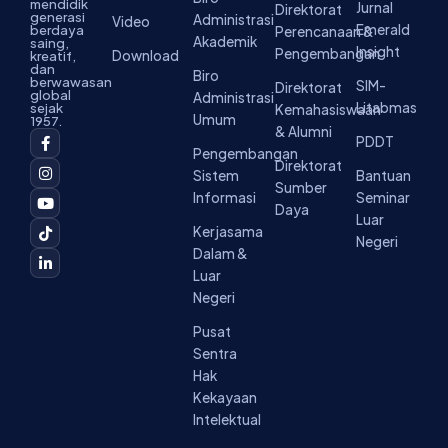
mendidik
Jurnal
Direktorat
generasi
Administrasi
Video
Emerald
berdaya
Perencanaan &
Akademik
saing,
Insight
Pengembangan
Download
kreatif,
dan
Biro
berwawasan
SIM-
Direktorat
global
Administrasi
Litabmas
sejak
Kemahasiswaan
Umum
1957.
& Alumni
F
I
Y
T
L
PDDT
a
n
o
i
i
Pengembangan
c
s
u
k
n
Direktorat
Sistem
Bantuan
e
t
t
t
k
Sumber
b
a
u
o
e
Informasi
Seminar
o
g
b
k
d
Daya
Luar
o
r
e
i
Kerjasama
k
a
n
Negeri
-
m
-
Dalam &
f
i
Luar
n
Negeri
Pusat
Sentra
Hak
Kekayaan
Intelektual