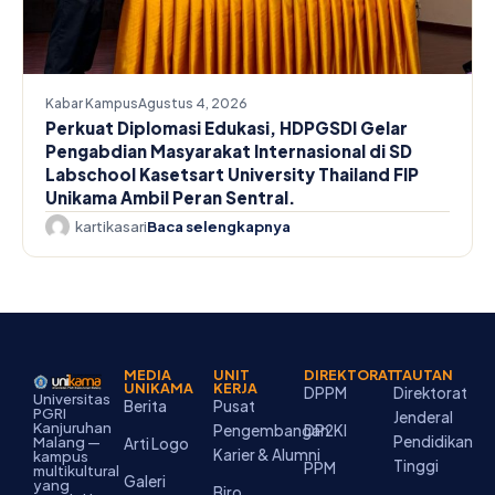
Kabar Kampus
Agustus 4, 2026
Perkuat Diplomasi Edukasi, HDPGSDI Gelar
Pengabdian Masyarakat Internasional di SD
Labschool Kasetsart University Thailand FIP
Unikama Ambil Peran Sentral.
kartikasari
Baca selengkapnya
MEDIA
UNIT
DIREKTORAT
TAUTAN
UNIKAMA
KERJA
DPPM
Direktorat
Universitas
Berita
Pusat
PGRI
Jenderal
Kanjuruhan
Pengembangan
DP2KI
Pendidikan
Malang —
Arti Logo
Karier & Alumni
kampus
Tinggi
PPM
multikultural
Galeri
yang
Biro