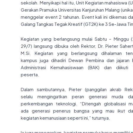
sekolah. Menyikapi hal itu, Unit Kegiatan mahasiswa (
Gerakan Pramuka Universitas Kanjuruhan Malang (unik
menggelar event 2 tahunan. Event kali ini dikemas d
Galang Tangkas Tegak Kreatif (GT2K) ke 3 Se-Jawa Ti
Kegiatan yang berlangsung mulai Sabtu – Minggu 
29/7) langsung dibuka oleh Rektor, Dr. Pieter Sahert
M.Si. Kegiatan yang berlangsung dihalaman te
kampus juga dihadiri Dewan Pembina dan jajaran 
Administrasi Kemahasiswaan (BAK) dan diikuti
peserta.
Dalam sambutannya, Pieter (panggilan akrab Rek
selalu mengingatkan peran generasi muda da
perkembangan teknologi. “Ditengah globalisasi m
ada generasi penerus bangsa yang mau ikut da
kegiatan kemanusiaan seperti ini,” tuturnya.
Ia juga menegaskan, kegiatan pramuka harus memiliki ni