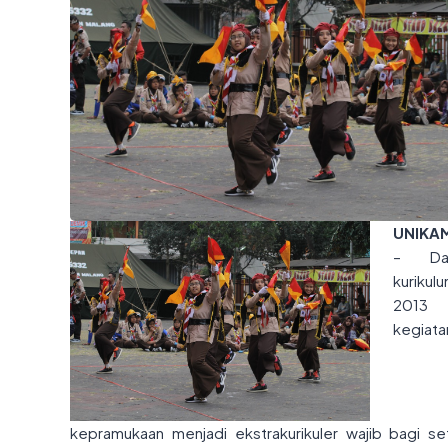
UNIKA
– Da
kurikul
2013
kegiata
kepramukaan menjadi ekstrakurikuler wajib bagi se