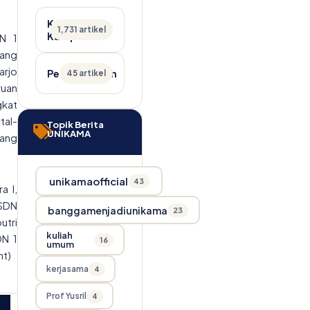
Kabar
1,731 artikel
Kampus
N 1
lang
arjo
Pengumuman
45 artikel
ruan
gkat
tal-
Topik Berita
UNIKAMA
wang
unikamaofficial
43
a I,
h SDN
banggamenjadiunikama
23
utri
kuliah
DN 1
16
umum
nt)
kerjasama
4
Prof Yusril
4