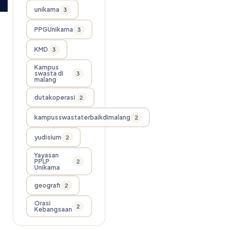
unikama
3
PPGUnikama
3
KMD
3
Kampus
swasta di
3
malang
dutakoperasi
2
kampusswastaterbaikdimalang
2
yudisium
2
Yayasan
PPLP
2
Unikama
geografi
2
Orasi
2
Kebangsaan