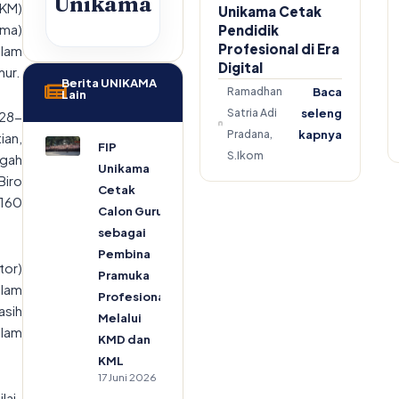
Unikama
UKM)
Unikama Cetak
ama)
Pendidik
Profesional di Era
alam
Digital
mur.
Berita UNIKAMA
Ramadhan
Baca
Lain
Satria Adi
seleng
(28-
Pradana,
kapnya
ian,
FIP
S.Ikom
ngah
Unikama
Biro
Cetak
 160
Calon Guru
sebagai
Pembina
tor)
Pramuka
lam
Profesional
asih
Melalui
lam
KMD dan
KML
17 Juni 2026
lai-