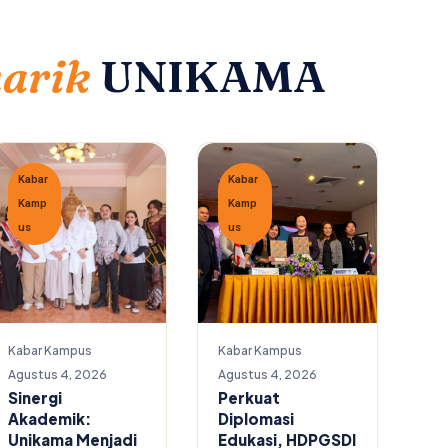
narik
UNIKAMA
Kabar
Kabar
Kamp
Kamp
us
us
Kabar Kampus
Kabar Kampus
Agustus 4, 2026
Agustus 4, 2026
Sinergi
Perkuat
Akademik:
Diplomasi
Unikama Menjadi
Edukasi, HDPGSDI