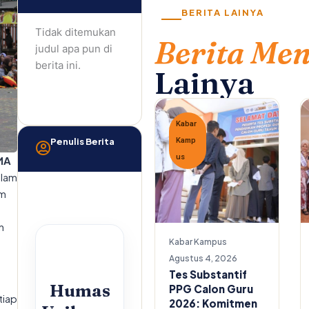
BERITA LAINYA
Tidak ditemukan
Berita Me
judul apa pun di
berita ini.
Lainya
Kabar
Penulis Berita
Kamp
us
MA
lam
um
n
Kabar Kampus
Agustus 4, 2026
Tes Substantif
Humas
PPG Calon Guru
tiap
2026: Komitmen