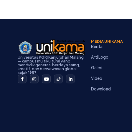
MEDIA UNIKAMA
Berita
Arti Logo
Universitas PGRI Kanjuruhan Malang
— kampus multikultural yang
mendidik generasi berdaya saing,
Galeri
kreatif, dan berwawasan global
sejak 1957.
F
I
Y
T
L
Video
a
n
o
i
i
c
s
u
k
n
Download
e
t
t
t
k
b
a
u
o
e
o
g
b
k
d
o
r
e
i
k
a
n
-
m
-
f
i
n