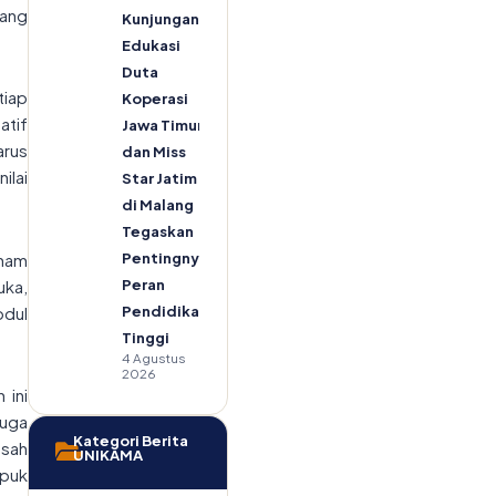
yang
Kunjungan
Edukasi
Duta
iap
Koperasi
atif
Jawa Timur
arus
dan Miss
ilai
Star Jatim
di Malang
Tegaskan
enam
Pentingnya
uka,
Peran
bdul
Pendidikan
Tinggi
4 Agustus
2026
 ini
juga
Kategori Berita
sah
UNIKAMA
puk