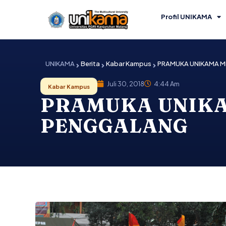
Lewati
ke
Profil UNIKAMA
konten
UNIKAMA
Berita
Kabar Kampus
PRAMUKA UNIKAMA M
Juli 30, 2018
4:44 Am
Kabar Kampus
PRAMUKA UNIKA
PENGGALANG