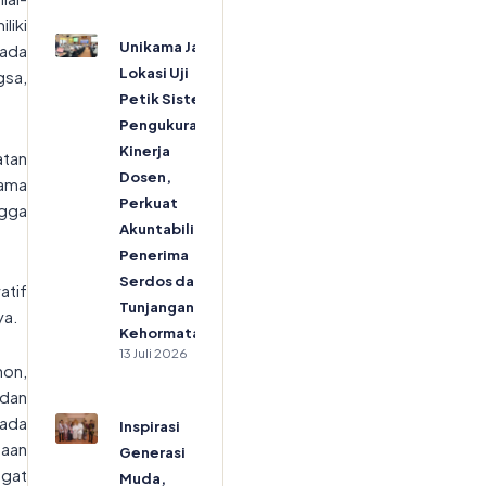
liki
Unikama Jadi
pada
Lokasi Uji
sa,
Petik Sistem
Pengukuran
Kinerja
atan
Dosen,
sama
Perkuat
ngga
Akuntabilitas
Penerima
Serdos dan
atif
Tunjangan
ya.
Kehormatan
13 Juli 2026
on,
 dan
pada
Inspirasi
maan
Generasi
ngat
Muda,