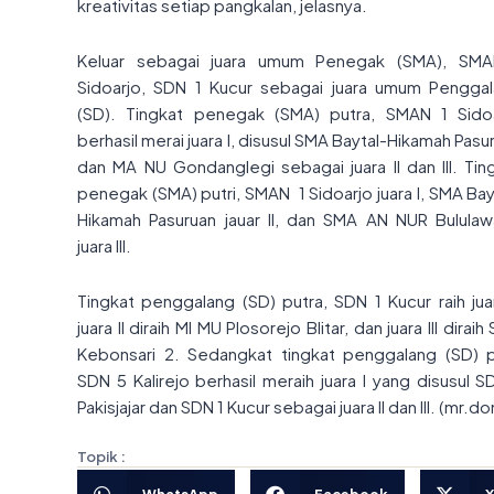
kreativitas setiap pangkalan, jelasnya.
Keluar sebagai juara umum Penegak (SMA), SMA
Sidoarjo, SDN 1 Kucur sebagai juara umum Pengga
(SD). Tingkat penegak (SMA) putra, SMAN 1 Sido
berhasil merai juara I, disusul SMA Baytal-Hikamah Pasu
dan MA NU Gondanglegi sebagai juara II dan III. Tin
penegak (SMA) putri, SMAN 1 Sidoarjo juara I, SMA Bay
Hikamah Pasuruan jauar II, dan SMA AN NUR Bulula
juara III.
Tingkat penggalang (SD) putra, SDN 1 Kucur raih juar
juara II diraih MI MU Plosorejo Blitar, dan juara III dirai
Kebonsari 2. Sedangkat tingkat penggalang (SD) p
SDN 5 Kalirejo berhasil meraih juara I yang disusul S
Pakisjajar dan SDN 1 Kucur sebagai juara II dan III. (mr.do
Topik :