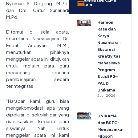
Berita UNIKAMA
Nyoman S. Degeng, M.Pd.
Lain
dan Drs. Catur Sunariadi
M.Pd.
Harmoni
Rasa dan
Ditemui di sela acara,
Karya
sekretaris Pascasarjana Dr.
Nusantara :
Endah Andayani, M.M.,
Ekspresi
menuturkan pihaknya
Kreativitas
menggelar acara ini ditujukan
Mahasiswa
untuk melatih para guru
Program
merancang rencana
Studi PG-
pembelajaran secara
PAUD
terintegritas.
Unikama
2 Juli 2026
“Harapan kami, guru bisa
mengakomodasi apa yang
dipelajari di sekolah dan yang
UNIKAMA
diaplikasikan kepada para
dan BSTC:
siswanya. Nah, untuk
Menanamkan
menggelar acara ini kami
Filosofi