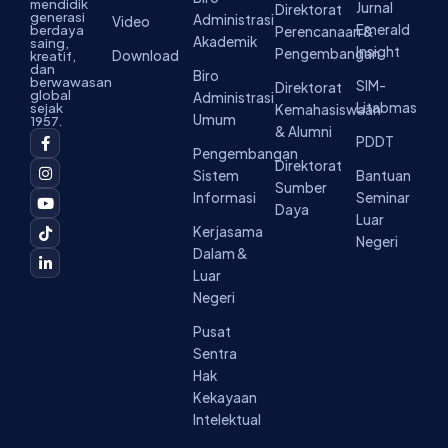
mendidik
Jurnal
Direktorat
generasi
Administrasi
Video
Emerald
berdaya
Perencanaan &
Akademik
saing,
Insight
Pengembangan
Download
kreatif,
dan
Biro
berwawasan
SIM-
Direktorat
global
Administrasi
Litabmas
sejak
Kemahasiswaan
Umum
1957.
& Alumni
F
I
Y
T
L
PDDT
a
n
o
i
i
Pengembangan
c
s
u
k
n
Direktorat
Sistem
Bantuan
e
t
t
t
k
Sumber
b
a
u
o
e
Informasi
Seminar
o
g
b
k
d
Daya
Luar
o
r
e
i
Kerjasama
k
a
n
Negeri
-
m
-
Dalam &
f
i
Luar
n
Negeri
Pusat
Sentra
Hak
Kekayaan
Intelektual