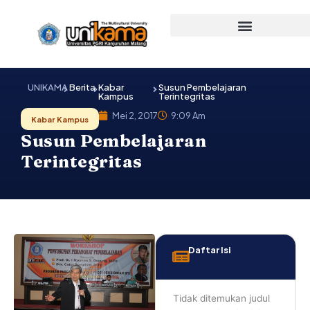
Lewati
ke
konten
UNIKAMA
Berita
Kabar
Susun Pembelajaran
Kampus
Terintegritas
Mei 2, 2017
9:09 Am
Kabar Kampus
Susun Pembelajaran
Terintegritas
Daftar Isi
Tidak ditemukan judul