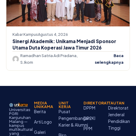
Kabar Kampus
Agustus 4, 2026
Sinergi Akademik: Unikama Menjadi Sponsor
Utama Duta Koperasi Jawa Timur 2026
Ramadhan Satria Adi Pradana,
Baca
S.Ikom
selengkapnya
MEDIA
UNIT
DIREKTORAT
TAUTAN
UNIKAMA
KERJA
DPPM
Direktorat
Universitas
Berita
Pusat
PGRI
Jenderal
Kanjuruhan
Pengembangan
DP2KI
Pendidikan
Malang —
Arti Logo
Karier & Alumni
kampus
Tinggi
PPM
multikultural
Galeri
yang
Biro