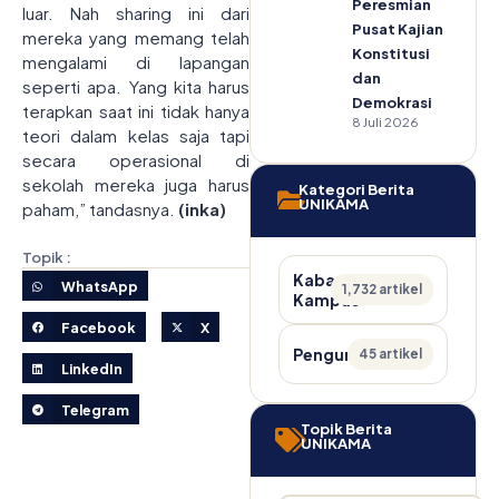
Peresmian
luar. Nah sharing ini dari
Pusat Kajian
mereka yang memang telah
Konstitusi
mengalami di lapangan
dan
seperti apa. Yang kita harus
Demokrasi
terapkan saat ini tidak hanya
8 Juli 2026
teori dalam kelas saja tapi
secara operasional di
sekolah mereka juga harus
Kategori Berita
UNIKAMA
paham,” tandasnya.
(inka)
Topik :
Kabar
WhatsApp
1,732 artikel
Kampus
Facebook
X
Pengumuman
45 artikel
LinkedIn
Telegram
Topik Berita
UNIKAMA