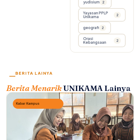
yudisium
2
Yayasan PPLP
2
Unikama
geografi
2
Orasi
2
Kebangsaan
BERITA LAINYA
Berita Menarik
UNIKAMA Lainya
Kabar Kampus