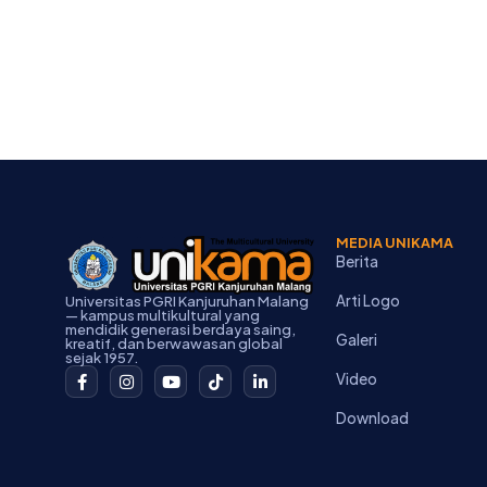
MEDIA UNIKAMA
Berita
Arti Logo
Universitas PGRI Kanjuruhan Malang
— kampus multikultural yang
mendidik generasi berdaya saing,
Galeri
kreatif, dan berwawasan global
sejak 1957.
F
I
Y
T
L
Video
a
n
o
i
i
c
s
u
k
n
Download
e
t
t
t
k
b
a
u
o
e
o
g
b
k
d
o
r
e
i
k
a
n