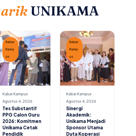
narik
UNIKAMA
Kabar
Kabar
Kamp
Kamp
us
us
Kabar Kampus
Kabar Kampus
Agustus 4, 2026
Agustus 4, 2026
Tes Substantif
Sinergi
PPG Calon Guru
Akademik:
2026: Komitmen
Unikama Menjadi
Unikama Cetak
Sponsor Utama
Pendidik
Duta Koperasi