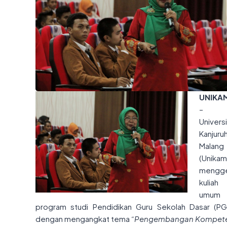
UNIKA
–
Univers
Kanjuru
Malang
(Unikam
mengge
kuliah
umum
program studi Pendidikan Guru Sekolah Dasar (P
dengan mengangkat tema
“Pengembangan Kompete