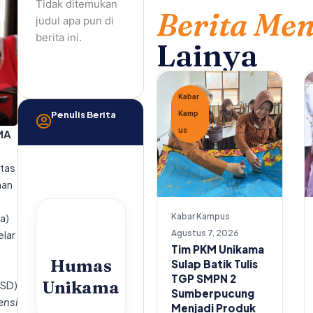
Tidak ditemukan
Berita Me
judul apa pun di
berita ini.
Lainya
Kabar
Penulis Berita
Kamp
us
MA
itas
han
a)
Kabar Kampus
lar
Agustus 7, 2026
Tim PKM Unikama
Humas
Sulap Batik Tulis
TGP SMPN 2
Unikama
GSD)
Sumberpucung
nsi
Menjadi Produk