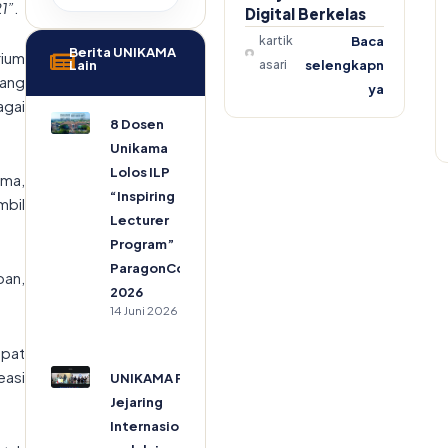
1”
.
Digital Berkelas
kartik
Baca
Berita UNIKAMA
rium
Lain
asari
selengkapn
dang
ya
agai
8 Dosen
Unikama
Lolos ILP
ama,
“Inspiring
mbil
Lecturer
Program”
ParagonCorp
pan,
2026
14 Juni 2026
apat
easi
UNIKAMA Perkuat
Jejaring
Internasional