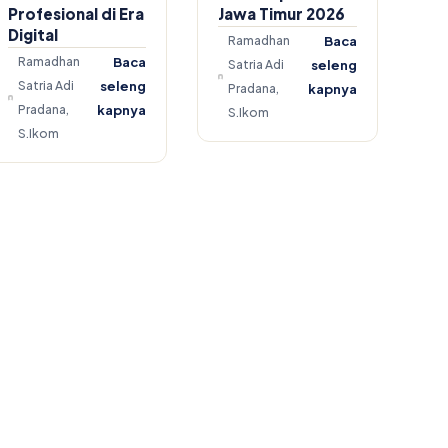
Profesional di Era
Jawa Timur 2026
Digital
Ramadhan
Baca
Ramadhan
Baca
Satria Adi
seleng
Satria Adi
seleng
Pradana,
kapnya
Pradana,
kapnya
S.Ikom
S.Ikom