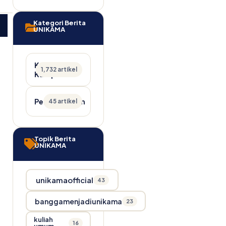
Kategori Berita
UNIKAMA
Kabar
1,732 artikel
Kampus
Pengumuman
45 artikel
Topik Berita
UNIKAMA
unikamaofficial
43
banggamenjadiunikama
23
kuliah
16
umum