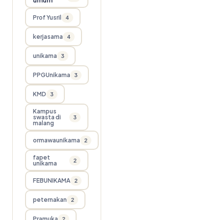
Prof Yusril
4
kerjasama
4
unikama
3
PPGUnikama
3
KMD
3
Kampus
swasta di
3
malang
ormawaunikama
2
fapet
2
unikama
FEBUNIKAMA
2
peternakan
2
Pramuka
2