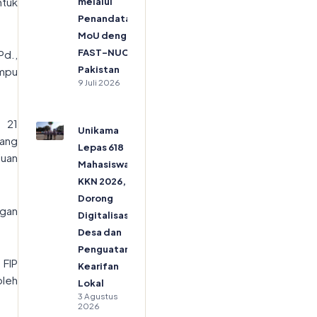
ntuk
melalui
Penandatanganan
MoU dengan
FAST-NUCES
Pd.,
Pakistan
ampu
9 Juli 2026
d 21
Unikama
yang
Lepas 618
juan
Mahasiswa
KKN 2026,
Dorong
ngan
Digitalisasi
Desa dan
Penguatan
 FIP
Kearifan
oleh
Lokal
3 Agustus
2026