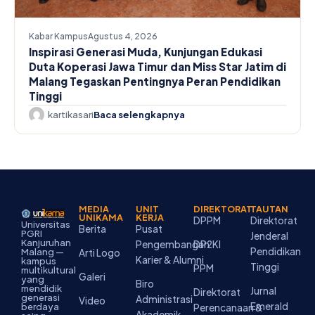
Kabar Kampus
Agustus 4, 2026
Inspirasi Generasi Muda, Kunjungan Edukasi
Duta Koperasi Jawa Timur dan Miss Star Jatim di
Malang Tegaskan Pentingnya Peran Pendidikan
Tinggi
kartikasari
Baca selengkapnya
MEDIA
UNIT
DIREKTORAT
TAUTAN
UNIKAMA
KERJA
DPPM
Direktorat
Universitas
Berita
Pusat
PGRI
Jenderal
Kanjuruhan
Pengembangan
DP2KI
Pendidikan
Malang —
Arti Logo
Karier & Alumni
kampus
Tinggi
PPM
multikultural
Galeri
yang
Biro
mendidik
Jurnal
Direktorat
generasi
Administrasi
Video
Emerald
berdaya
Perencanaan &
Akademik