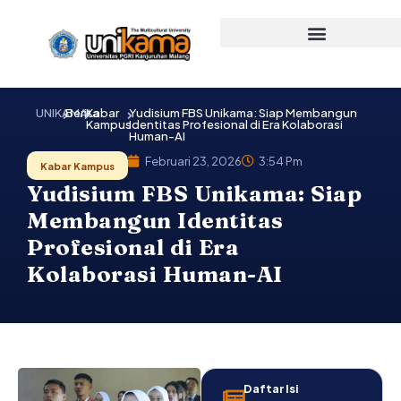
Lewati
ke
konten
UNIKAMA
Berita
Kabar
Yudisium FBS Unikama: Siap Membangun
Kampus
Identitas Profesional di Era Kolaborasi
Human-AI
Februari 23, 2026
3:54 Pm
Kabar Kampus
Yudisium FBS Unikama: Siap
Membangun Identitas
Profesional di Era
Kolaborasi Human-AI
Daftar Isi