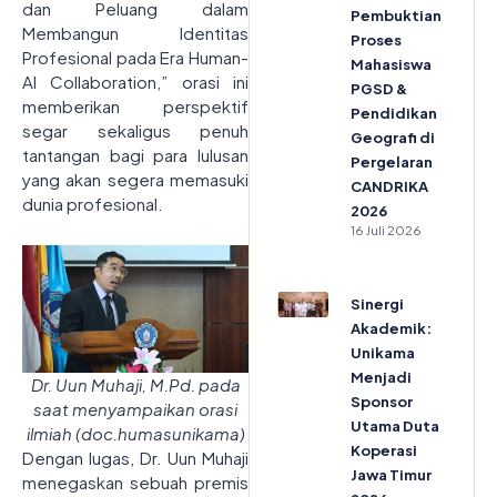
dan Peluang dalam
Pembuktian
Membangun Identitas
Proses
Profesional pada Era Human-
Mahasiswa
AI Collaboration,” orasi ini
PGSD &
memberikan perspektif
Pendidikan
segar sekaligus penuh
Geografi di
tantangan bagi para lulusan
Pergelaran
yang akan segera memasuki
CANDRIKA
dunia profesional.
2026
16 Juli 2026
Sinergi
Akademik:
Unikama
Menjadi
Dr. Uun Muhaji, M.Pd. pada
Sponsor
saat menyampaikan orasi
Utama Duta
ilmiah (doc.humasunikama)
Koperasi
Dengan lugas, Dr. Uun Muhaji
Jawa Timur
menegaskan sebuah premis