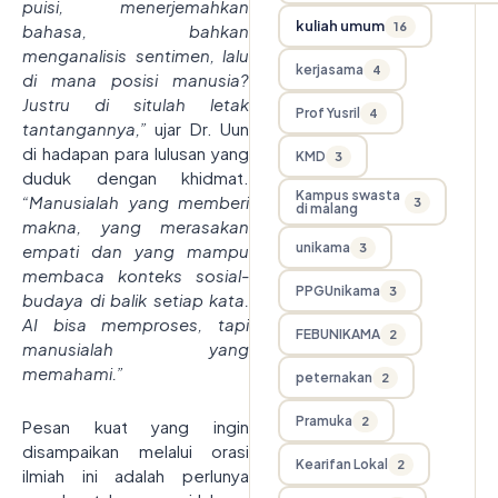
puisi, menerjemahkan
kuliah umum
16
bahasa, bahkan
menganalisis sentimen, lalu
kerjasama
4
di mana posisi manusia?
Justru di situlah letak
Prof Yusril
4
tantangannya,”
ujar Dr. Uun
di hadapan para lulusan yang
KMD
3
duduk dengan khidmat.
Kampus swasta
“Manusialah yang memberi
3
di malang
makna, yang merasakan
unikama
3
empati dan yang mampu
membaca konteks sosial-
PPGUnikama
3
budaya di balik setiap kata.
AI bisa memproses, tapi
FEBUNIKAMA
2
manusialah yang
memahami.”
peternakan
2
Pramuka
2
Pesan kuat yang ingin
disampaikan melalui orasi
Kearifan Lokal
2
ilmiah ini adalah perlunya