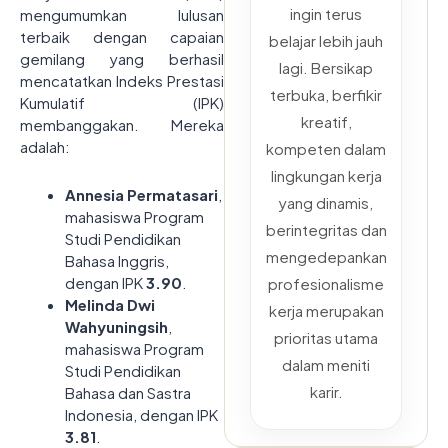
ingin terus
mengumumkan lulusan
terbaik dengan capaian
belajar lebih jauh
gemilang yang berhasil
lagi. Bersikap
mencatatkan Indeks Prestasi
terbuka, berfikir
Kumulatif (IPK)
kreatif,
membanggakan. Mereka
adalah:
kompeten dalam
lingkungan kerja
Annesia Permatasari
,
yang dinamis,
mahasiswa Program
berintegritas dan
Studi Pendidikan
mengedepankan
Bahasa Inggris,
dengan IPK
3.90
.
profesionalisme
Melinda Dwi
kerja merupakan
Wahyuningsih
,
prioritas utama
mahasiswa Program
dalam meniti
Studi Pendidikan
karir.
Bahasa dan Sastra
Indonesia, dengan IPK
3.81
.