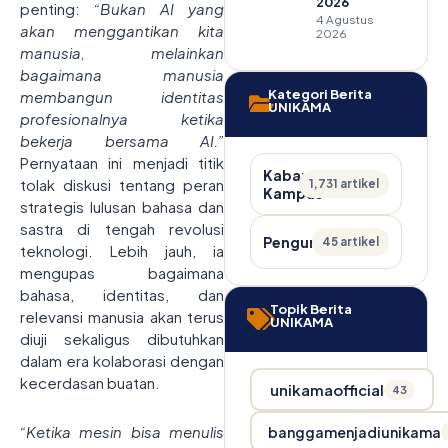
2026
penting:
“Bukan AI yang
4 Agustus
akan menggantikan kita
2026
manusia, melainkan
bagaimana manusia
Kategori Berita
membangun identitas
UNIKAMA
profesionalnya ketika
bekerja bersama AI.”
Pernyataan ini menjadi titik
Kabar
tolak diskusi tentang peran
1,731 artikel
Kampus
strategis lulusan bahasa dan
sastra di tengah revolusi
Pengumuman
45 artikel
teknologi. Lebih jauh, ia
mengupas bagaimana
bahasa, identitas, dan
Topik Berita
relevansi manusia akan terus
UNIKAMA
diuji sekaligus dibutuhkan
dalam era kolaborasi dengan
kecerdasan buatan.
unikamaofficial
43
“Ketika mesin bisa menulis
banggamenjadiunikama