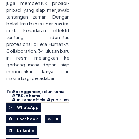
juga membentuk pribadi-
pribadi yang siap menjawab
tantangan zaman. Dengan
bekal ilmu bahasa dan sastra,
serta kesadaran reflektif
tentang identitas
profesional di era Human-AI
Collaboration, 34 lulusan baru
ini resmi melangkah ke
gerbang masa depan, siap
menorehkan karya dan
makna bagi peradaban.
Topik
#
banggamenjadiunikama
:
#
FBSunikama
#
unikamaofficial
#
yudisium
WhatsApp
Facebook
X
LinkedIn