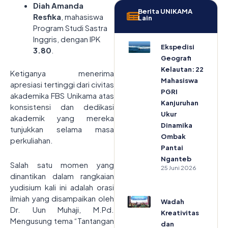
Diah Amanda
Berita UNIKAMA
Resfika
, mahasiswa
Lain
Program Studi Sastra
Inggris, dengan IPK
Ekspedisi
3.80
.
Geografi
Kelautan: 22
Ketiganya menerima
Mahasiswa
apresiasi tertinggi dari civitas
PGRI
akademika FBS Unikama atas
Kanjuruhan
konsistensi dan dedikasi
Ukur
akademik yang mereka
Dinamika
tunjukkan selama masa
Ombak
perkuliahan.
Pantai
Nganteb
Salah satu momen yang
25 Juni 2026
dinantikan dalam rangkaian
yudisium kali ini adalah orasi
ilmiah yang disampaikan oleh
Wadah
Dr. Uun Muhaji, M.Pd.
Kreativitas
Mengusung tema “Tantangan
dan