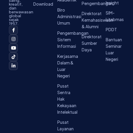
saing,
Insight
Pengembangan
Download
kreatif,
dan
Biro
berwawasan
SIM-
Direktorat
global
Administrasi
Litabmas
sejak
Kemahasiswaan
Umum
1957.
& Alumni
F
I
Y
T
L
PDDT
a
n
o
i
i
Pengembangan
c
s
u
k
n
Direktorat
Sistem
Bantuan
e
t
t
t
k
Sumber
b
a
u
o
e
Informasi
Seminar
o
g
b
k
d
Daya
Luar
o
r
e
i
Kerjasama
k
a
n
Negeri
-
m
-
Dalam &
f
i
Luar
n
Negeri
Pusat
Sentra
Hak
Kekayaan
Intelektual
Pusat
Layanan