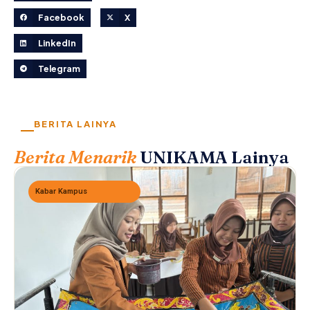
Facebook
X
LinkedIn
Telegram
BERITA LAINYA
Berita Menarik
UNIKAMA Lainya
Kabar Kampus