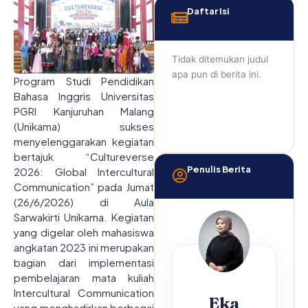
Daftar Isi
Tidak ditemukan judul
apa pun di berita ini.
Program Studi Pendidikan
Bahasa Inggris Universitas
PGRI Kanjuruhan Malang
(Unikama) sukses
menyelenggarakan kegiatan
bertajuk “Cultureverse
Penulis Berita
2026: Global Intercultural
Communication” pada Jumat
(26/6/2026) di Aula
Sarwakirti Unikama. Kegiatan
yang digelar oleh mahasiswa
angkatan 2023 ini merupakan
bagian dari implementasi
pembelajaran mata kuliah
Intercultural Communication
Eka
yang menghadirkan berbagai