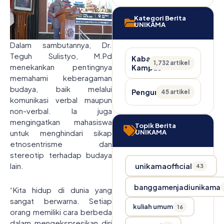
Kategori Berita
UNIKAMA
Dalam sambutannya, Dr.
Teguh Sulistyo, M.Pd
Kabar
1,732 artikel
menekankan pentingnya
Kampus
memahami keberagaman
budaya, baik melalui
Pengumuman
45 artikel
komunikasi verbal maupun
non-verbal. Ia juga
mengingatkan mahasiswa
Topik Berita
untuk menghindari sikap
UNIKAMA
etnosentrisme dan
stereotip terhadap budaya
lain.
unikamaofficial
43
banggamenjadiunikama
“Kita hidup di dunia yang
sangat berwarna. Setiap
kuliah umum
16
orang memiliki cara berbeda
dalam mengekspresikan diri