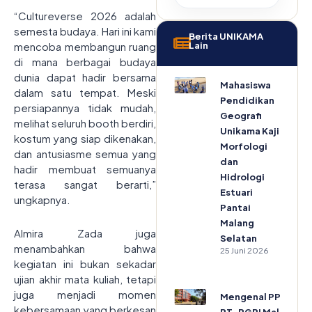
“Cultureverse 2026 adalah
semesta budaya. Hari ini kami
Berita UNIKAMA
Lain
mencoba membangun ruang
di mana berbagai budaya
dunia dapat hadir bersama
Mahasiswa
dalam satu tempat. Meski
Pendidikan
persiapannya tidak mudah,
Geografi
melihat seluruh booth berdiri,
Unikama Kaji
kostum yang siap dikenakan,
Morfologi
dan antusiasme semua yang
dan
hadir membuat semuanya
Hidrologi
terasa sangat berarti,”
Estuari
ungkapnya.
Pantai
Malang
Almira Zada juga
Selatan
menambahkan bahwa
25 Juni 2026
kegiatan ini bukan sekadar
ujian akhir mata kuliah, tetapi
juga menjadi momen
Mengenal PPLP
kebersamaan yang berkesan