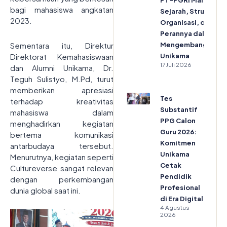
PT-PGRI Malang:
bagi mahasiswa angkatan
Sejarah, Struktur
2023.
Organisasi, dan
Perannya dalam
Sementara itu, Direktur
Mengembangkan
Direktorat Kemahasiswaan
Unikama
17 Juli 2026
dan Alumni Unikama, Dr.
Teguh Sulistyo, M.Pd, turut
memberikan apresiasi
Tes
terhadap kreativitas
Substantif
mahasiswa dalam
PPG Calon
menghadirkan kegiatan
Guru 2026:
bertema komunikasi
Komitmen
antarbudaya tersebut.
Unikama
Menurutnya, kegiatan seperti
Cetak
Cultureverse sangat relevan
Pendidik
dengan perkembangan
Profesional
dunia global saat ini.
di Era Digital
4 Agustus
2026