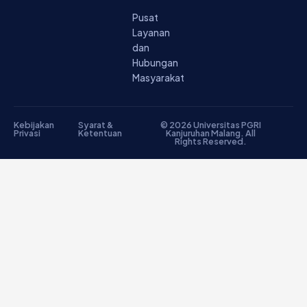
Pusat
Layanan
dan
Hubungan
Masyarakat
Kebijakan
Syarat &
© 2026 Universitas PGRI
Privasi
Ketentuan
Kanjuruhan Malang. All
Rights Reserved.