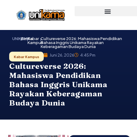
Lewati
ke
konten
UNIKAMA
Berita
Kabar
Cultureverse 2026: Mahasiswa Pendidikan
Kampus
Bahasa Inggris Unikama Rayakan
Keberagaman Budaya Dunia
Juni 26, 2026
4:45 Pm
Kabar Kampus
Cultureverse 2026:
Mahasiswa Pendidikan
Bahasa Inggris Unikama
Rayakan Keberagaman
Budaya Dunia