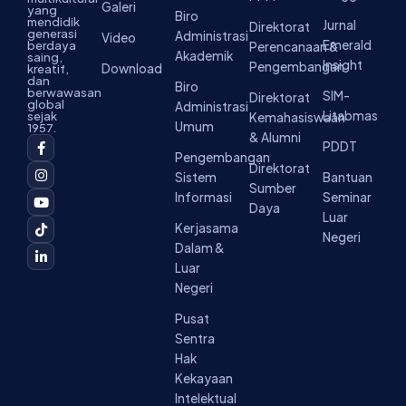
Galeri
yang
Biro
mendidik
Jurnal
Direktorat
generasi
Administrasi
Video
Emerald
berdaya
Perencanaan &
Akademik
saing,
Insight
Pengembangan
Download
kreatif,
dan
Biro
berwawasan
SIM-
Direktorat
global
Administrasi
Litabmas
sejak
Kemahasiswaan
Umum
1957.
& Alumni
F
I
Y
T
L
PDDT
a
n
o
i
i
Pengembangan
c
s
u
k
n
Direktorat
Sistem
Bantuan
e
t
t
t
k
Sumber
b
a
u
o
e
Informasi
Seminar
o
g
b
k
d
Daya
Luar
o
r
e
i
Kerjasama
k
a
n
Negeri
-
m
-
Dalam &
f
i
Luar
n
Negeri
Pusat
Sentra
Hak
Kekayaan
Intelektual