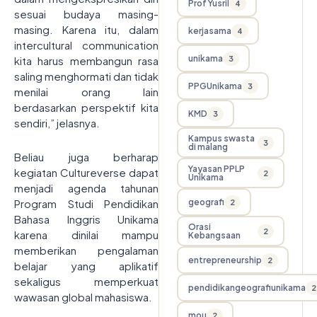
Prof Yusril
4
sesuai budaya masing-
masing. Karena itu, dalam
kerjasama
4
intercultural communication
unikama
3
kita harus membangun rasa
saling menghormati dan tidak
PPGUnikama
3
menilai orang lain
berdasarkan perspektif kita
KMD
3
sendiri,” jelasnya.
Kampus swasta
3
di malang
Beliau juga berharap
Yayasan PPLP
kegiatan Cultureverse dapat
2
Unikama
menjadi agenda tahunan
geografi
Program Studi Pendidikan
2
Bahasa Inggris Unikama
Orasi
2
karena dinilai mampu
Kebangsaan
memberikan pengalaman
entrepreneurship
2
belajar yang aplikatif
sekaligus memperkuat
pendidikangeografiunikama
2
wawasan global mahasiswa.
mou
2