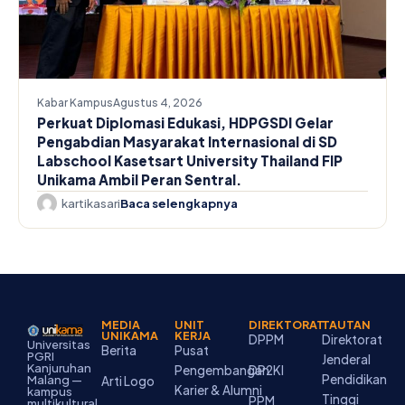
Kabar Kampus
Agustus 4, 2026
Perkuat Diplomasi Edukasi, HDPGSDI Gelar
Pengabdian Masyarakat Internasional di SD
Labschool Kasetsart University Thailand FIP
Unikama Ambil Peran Sentral.
kartikasari
Baca selengkapnya
MEDIA
UNIT
DIREKTORAT
TAUTAN
UNIKAMA
KERJA
DPPM
Direktorat
Universitas
Berita
Pusat
PGRI
Jenderal
Kanjuruhan
Pengembangan
DP2KI
Pendidikan
Malang —
Arti Logo
Karier & Alumni
kampus
Tinggi
PPM
multikultural