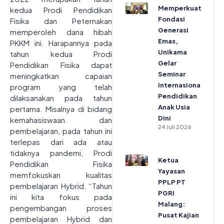
Memperkuat
kedua Prodi Pendidikan
Fondasi
Fisika dan Peternakan
Generasi
memperoleh dana hibah
Emas,
PKKM ini. Harapannya pada
Unikama
tahun kedua Prodi
Gelar
Pendidikan Fisika dapat
Seminar
meningkatkan capaian
Internasional
program yang telah
Pendidikan
dilaksanakan pada tahun
Anak Usia
pertama. Misalnya di bidang
Dini
kemahasiswaan dan
24 Juli 2026
pembelajaran, pada tahun ini
terlepas dari ada atau
tidaknya pandemi, Prodi
Ketua
Pendidikan Fisika
Yayasan
memfokuskan kualitas
PPLP PT
pembelajaran Hybrid. “Tahun
PGRI
ini kita fokus pada
Malang:
pengembangan proses
Pusat Kajian
pembelajaran Hybrid dan