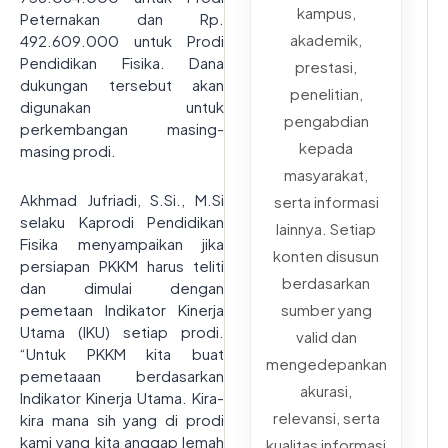
kampus,
Peternakan dan Rp.
akademik,
492.609.000 untuk Prodi
Pendidikan Fisika. Dana
prestasi,
dukungan tersebut akan
penelitian,
digunakan untuk
pengabdian
perkembangan masing-
kepada
masing prodi.
masyarakat,
Akhmad Jufriadi, S.Si., M.Si
serta informasi
selaku Kaprodi Pendidikan
lainnya. Setiap
Fisika menyampaikan jika
konten disusun
persiapan PKKM harus teliti
berdasarkan
dan dimulai dengan
pemetaan Indikator Kinerja
sumber yang
Utama (IKU) setiap prodi.
valid dan
“Untuk PKKM kita buat
mengedepankan
pemetaaan berdasarkan
akurasi,
Indikator Kinerja Utama. Kira-
relevansi, serta
kira mana sih yang di prodi
kami yang kita anggap lemah
kualitas informasi