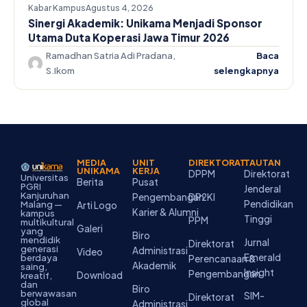
Kabar Kampus
Agustus 4, 2026
Sinergi Akademik: Unikama Menjadi Sponsor
Utama Duta Koperasi Jawa Timur 2026
Ramadhan Satria Adi Pradana,
Baca
S.Ikom
selengkapnya
MEDIA
UNIT
DIREKTORAT
TAUTAN
UNIKAMA
KERJA
DPPM
Direktorat
Universitas
Berita
Pusat
PGRI
Jenderal
Kanjuruhan
Pengembangan
DP2KI
Pendidikan
Malang —
Arti Logo
Karier & Alumni
kampus
Tinggi
PPM
multikultural
Galeri
yang
Biro
mendidik
Jurnal
Direktorat
generasi
Administrasi
Video
Emerald
berdaya
Perencanaan &
Akademik
saing,
Insight
Pengembangan
Download
kreatif,
dan
Biro
berwawasan
SIM-
Direktorat
global
Administrasi