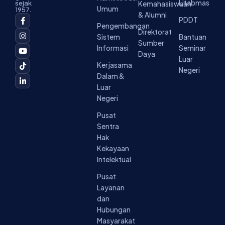
Litabmas
sejak
Kemahasiswaan
Umum
1957.
& Alumni
F
I
Y
T
L
PDDT
a
n
o
i
i
Pengembangan
c
s
u
k
n
Direktorat
Sistem
Bantuan
e
t
t
t
k
Sumber
b
a
u
o
e
Informasi
Seminar
o
g
b
k
d
Daya
Luar
o
r
e
i
Kerjasama
k
a
n
Negeri
-
m
-
Dalam &
f
i
Luar
n
Negeri
Pusat
Sentra
Hak
Kekayaan
Intelektual
Pusat
Layanan
dan
Hubungan
Masyarakat