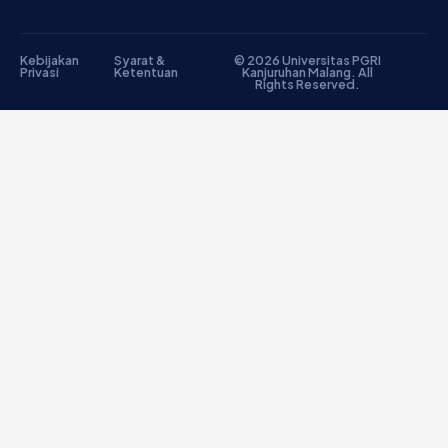
Kebijakan
Syarat &
© 2026 Universitas PGRI
Privasi
Ketentuan
Kanjuruhan Malang. All
Rights Reserved.