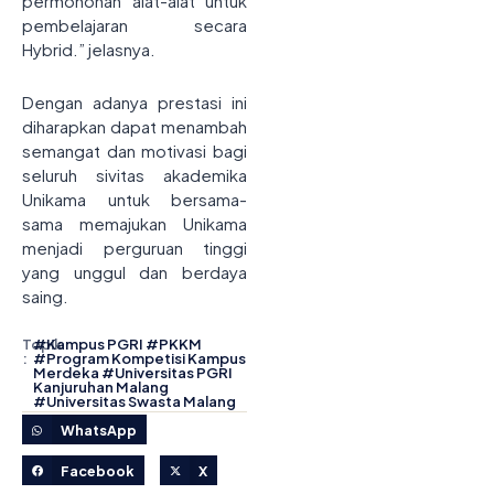
permohonan alat-alat untuk
pembelajaran secara
Hybrid.” jelasnya.
Dengan adanya prestasi ini
diharapkan dapat menambah
semangat dan motivasi bagi
seluruh sivitas akademika
Unikama untuk bersama-
sama memajukan Unikama
menjadi perguruan tinggi
yang unggul dan berdaya
saing.
Topik
#
Kampus PGRI
#
PKKM
:
#
Program Kompetisi Kampus
Merdeka
#
Universitas PGRI
Kanjuruhan Malang
#
Universitas Swasta Malang
WhatsApp
Facebook
X