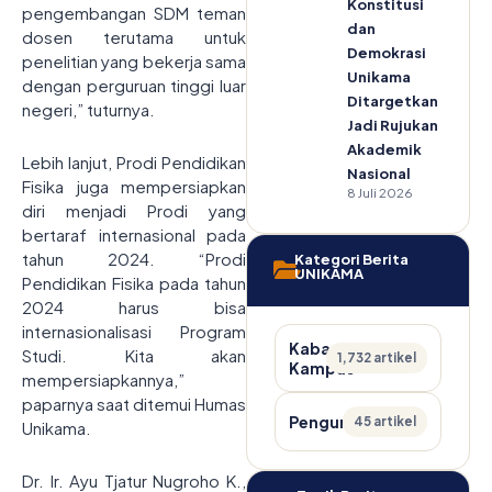
Konstitusi
pengembangan SDM teman
dan
dosen terutama untuk
Demokrasi
penelitian yang bekerja sama
Unikama
dengan perguruan tinggi luar
Ditargetkan
negeri,” tuturnya.
Jadi Rujukan
Akademik
Lebih lanjut, Prodi Pendidikan
Nasional
Fisika juga mempersiapkan
8 Juli 2026
diri menjadi Prodi yang
bertaraf internasional pada
tahun 2024. “Prodi
Kategori Berita
UNIKAMA
Pendidikan Fisika pada tahun
2024 harus bisa
internasionalisasi Program
Kabar
Studi. Kita akan
1,732 artikel
Kampus
mempersiapkannya,”
paparnya saat ditemui Humas
Pengumuman
45 artikel
Unikama.
Dr. Ir. Ayu Tjatur Nugroho K.,