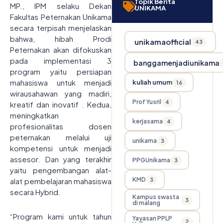
Topik Berita
MP., IPM selaku Dekan
UNIKAMA
Fakultas Peternakan Unikama
secara terpisah menjelaskan
bahwa, hibah Prodi
unikamaofficial
43
Peternakan akan difokuskan
pada implementasi 3
banggamenjadiunikama
program yaitu persiapan
mahasiswa untuk menjadi
kuliah umum
16
wirausahawan yang madiri,
Prof Yusril
4
kreatif dan inovatif . Kedua,
meningkatkan
kerjasama
4
profesionalitas dosen
peternakan melalui uji
unikama
3
kompetensi untuk menjadi
assesor. Dan yang terakhir
PPGUnikama
3
yaitu pengembangan alat-
KMD
3
alat pembelajaran mahasiswa
secara Hybrid.
Kampus swasta
3
di malang
“Program kami untuk tahun
Yayasan PPLP
2