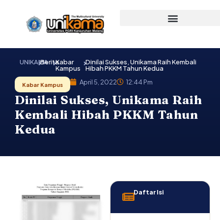
Lewati
ke
konten
UNIKAMA
Berita
Kabar
Dinilai Sukses, Unikama Raih Kembali
Kampus
Hibah PKKM Tahun Kedua
April 5, 2022
12:44 Pm
Kabar Kampus
Dinilai Sukses, Unikama Raih
Kembali Hibah PKKM Tahun
Kedua
Daftar Isi