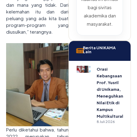
dan mana yang tidak. Dari
bagi sivitas
kelemahan itu dan dari
akademika dan
peluang yang ada kita buat
masyarakat.
program-program yang
diusulkan,” terangnya.
Berita UNIKAMA
Lain
Orasi
Kebangsaan
Prof. Yusril
di Unikama,
Meneguhkan
Nilai Etik di
Kampus
Multikultural
8 Juli 2026
Perlu diketahui bahwa, tahun
2022 merupakan tahun