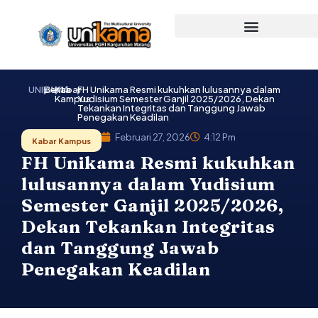
Lewati
ke
konten
UNIKAMA
Berita
Kabar
FH Unikama Resmi kukuhkan lulusannya dalam
Kampus
Yudisium Semester Ganjil 2025/2026, Dekan
Tekankan Integritas dan Tanggung Jawab
Penegakan Keadilan
Februari 27, 2026
4:12 Pm
Kabar Kampus
FH Unikama Resmi kukuhkan
lulusannya dalam Yudisium
Semester Ganjil 2025/2026,
Dekan Tekankan Integritas
dan Tanggung Jawab
Penegakan Keadilan