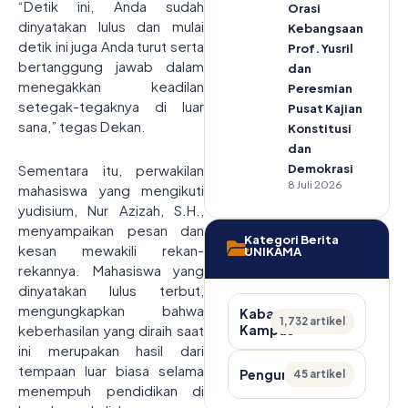
“Detik ini, Anda sudah
Orasi
dinyatakan lulus dan mulai
Kebangsaan
detik ini juga Anda turut serta
Prof. Yusril
bertanggung jawab dalam
dan
menegakkan keadilan
Peresmian
setegak-tegaknya di luar
Pusat Kajian
sana,” tegas Dekan.
Konstitusi
dan
Sementara itu, perwakilan
Demokrasi
8 Juli 2026
mahasiswa yang mengikuti
yudisium, Nur Azizah, S.H.,
menyampaikan pesan dan
Kategori Berita
kesan mewakili rekan-
UNIKAMA
rekannya. Mahasiswa yang
dinyatakan lulus terbut,
mengungkapkan bahwa
Kabar
1,732 artikel
keberhasilan yang diraih saat
Kampus
ini merupakan hasil dari
tempaan luar biasa selama
Pengumuman
45 artikel
menempuh pendidikan di