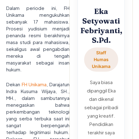
Dalam periode ini, FH
Eka
Unikama mengukuhkan
Setyowati
sebanyak 17 mahasiswa.
Prosesi yudisium menjadi
Febriyanti,
penanda resmi berakhirnya
S.Pd.
masa studi para mahasiswa,
sekaligus awal pengabdian
Staff
mereka di tengah
Humas
masyarakat sebagai insan
Unikama
hukum.
Saya biasa
Dekan
FH Unikama
, Darajatun
dipanggil Eka
Indra Kusuma Wijaya, SH.,
MH., dalam sambutannya
dan dikenal
menegaskan bahwa
sebagai pribadi
perkembangan teknologi
yang kreatif.
yang serba terbuka saat ini
Pendidikan
sangat berpengaruh
terhadap legitimasi hukum.
terakhir saya
Dekaan FH tersebut