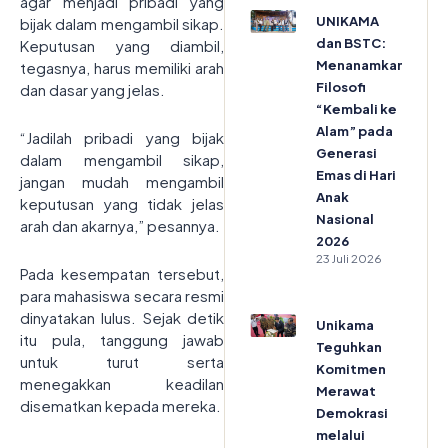
agar menjadi pribadi yang
UNIKAMA
bijak dalam mengambil sikap.
dan BSTC:
Keputusan yang diambil,
Menanamkan
tegasnya, harus memiliki arah
Filosofi
dan dasar yang jelas.
“Kembali ke
Alam” pada
“Jadilah pribadi yang bijak
Generasi
dalam mengambil sikap,
Emas di Hari
jangan mudah mengambil
Anak
keputusan yang tidak jelas
Nasional
arah dan akarnya,” pesannya.
2026
23 Juli 2026
Pada kesempatan tersebut,
para mahasiswa secara resmi
dinyatakan lulus. Sejak detik
Unikama
itu pula, tanggung jawab
Teguhkan
untuk turut serta
Komitmen
menegakkan keadilan
Merawat
disematkan kepada mereka.
Demokrasi
melalui