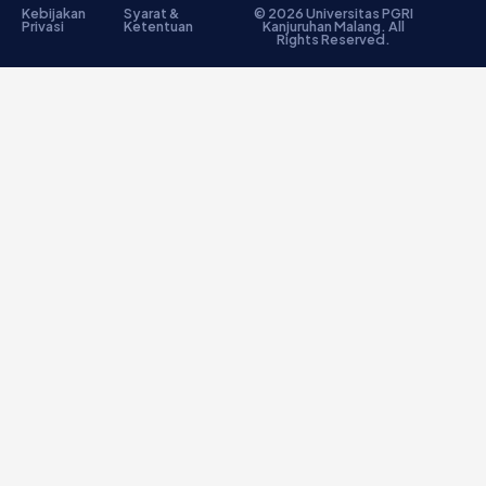
Kebijakan
Syarat &
© 2026 Universitas PGRI
Privasi
Ketentuan
Kanjuruhan Malang. All
Rights Reserved.