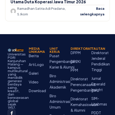
Utama Duta Koperasi Jawa Timur 2026
Ramadhan Satria Adi Pradana,
Baca
S.Ikom
selengkapnya
MEDIA
UNIT
DIREKTORAT
TAUTAN
UNIKAMA
KERJA
DPPM
Direktorat
Universitas
Berita
Pusat
PGRI
Jenderal
Kanjuruhan
Pengembangan
DP2KI
Pendidikan
Malang —
Arti Logo
Karier & Alumni
kampus
Tinggi
PPM
multikultural
Galeri
yang
Biro
mendidik
Jurnal
Direktorat
generasi
Administrasi
Video
Emerald
berdaya
Perencanaan &
Akademik
saing,
Insight
Pengembangan
Download
kreatif,
dan
Biro
berwawasan
SIM-
Direktorat
global
Administrasi
Litabmas
sejak
Kemahasiswaan
Umum
1957.
& Alumni
F
I
Y
T
L
PDDT
a
n
o
i
i