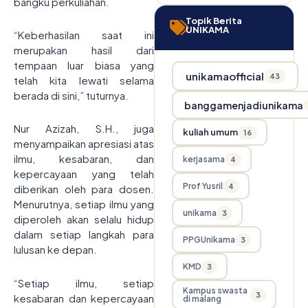
bangku perkuliahan.
Topik Berita
UNIKAMA
“Keberhasilan saat ini
merupakan hasil dari
tempaan luar biasa yang
unikamaofficial
43
telah kita lewati selama
berada di sini,” tuturnya.
banggamenjadiunikama
Nur Azizah, S.H., juga
kuliah umum
16
menyampaikan apresiasi atas
ilmu, kesabaran, dan
kerjasama
4
kepercayaan yang telah
Prof Yusril
4
diberikan oleh para dosen.
Menurutnya, setiap ilmu yang
unikama
3
diperoleh akan selalu hidup
dalam setiap langkah para
PPGUnikama
3
lulusan ke depan.
KMD
3
“Setiap ilmu, setiap
Kampus swasta
3
kesabaran dan kepercayaan
di malang