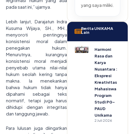
legitimasi hukum yang ada
yang saya miliki.
pada saat ini,” ujarnya.
Lebih lanjut, Darajatun Indra
Kusuma Wijaya, SH., MH.,
Berita UNIKAMA
Lain
menyoroti pentingnya
konsistensi moral dalam
penegakan hukum.
Harmoni
Menurutnya, kurangnya
Rasa dan
konsistensi moral menjadi
Karya
penyebab utama nilai-nilai
Nusantara :
hukum seolah kering tanpa
Ekspresi
makna. Ia menekankan
Kreativitas
bahwa hukum tidak hanya
Mahasiswa
dipahami sebagai teks
Program
normatif, tetapi juga harus
Studi PG-
dihidupi dengan integritas
PAUD
dan tanggung jawab.
Unikama
2 Juli 2026
Para lulusan juga diingatkan