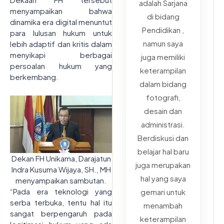
adalah Sarjana
menyampaikan bahwa
di bidang
dinamika era digital menuntut
Pendidikan ,
para lulusan hukum untuk
namun saya
lebih adaptif dan kritis dalam
menyikapi berbagai
juga memiliki
persoalan hukum yang
keterampilan
berkembang.
dalam bidang
fotografi,
desain dan
administrasi.
Berdiskusi dan
belajar hal baru
Dekan FH Unikama, Darajatun
juga merupakan
Indra Kusuma Wijaya, SH., MH
hal yang saya
menyampaikan sambutan.
“Pada era teknologi yang
gemari untuk
serba terbuka, tentu hal itu
menambah
sangat berpengaruh pada
keterampilan