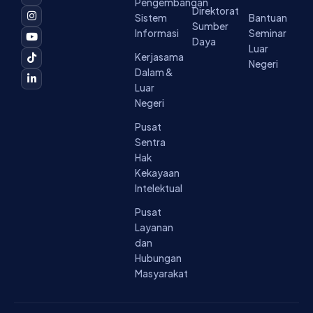
Pengembangan
c
s
u
k
n
Direktorat
Sistem
Bantuan
e
t
t
t
k
Sumber
b
a
u
o
e
Informasi
Seminar
o
g
b
k
d
Daya
Luar
o
r
e
i
Kerjasama
k
a
n
Negeri
-
m
-
Dalam &
f
i
Luar
n
Negeri
Pusat
Sentra
Hak
Kekayaan
Intelektual
Pusat
Layanan
dan
Hubungan
Masyarakat