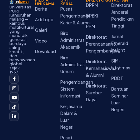
MEDIA
UNIT
DIREKTORAT
TAUTAN
UNIKAMA
KERJA
DPPM
Direktorat
Universitas
Berita
Pusat
PGRI
Jenderal
Kanjuruhan
Pengembangan
DP2KI
Pendidikan
Malang —
Arti Logo
Karier & Alumni
kampus
Tinggi
PPM
multikultural
Galeri
yang
Biro
mendidik
Jurnal
Direktorat
generasi
Administrasi
Video
Emerald
berdaya
Perencanaan &
Akademik
saing,
Insight
Pengembangan
Download
kreatif,
dan
Biro
berwawasan
SIM-
Direktorat
global
Administrasi
Litabmas
sejak
Kemahasiswaan
Umum
1957.
& Alumni
F
I
Y
T
L
PDDT
a
n
o
i
i
Pengembangan
c
s
u
k
n
Direktorat
Sistem
Bantuan
e
t
t
t
k
Sumber
b
a
u
o
e
Informasi
Seminar
o
g
b
k
d
Daya
Luar
o
r
e
i
Kerjasama
k
a
n
Negeri
-
m
-
Dalam &
f
i
Luar
n
Negeri
Pusat