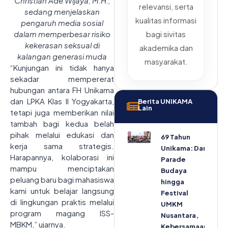
Christian Ade Wijaya, M.H.,
relevansi, serta
sedang menjelaskan
kualitas informasi
pengaruh media sosial
dalam memperbesar risiko
bagi sivitas
kekerasan seksual di
akademika dan
kalangan generasi muda
masyarakat.
“Kunjungan ini tidak hanya
sekadar mempererat
hubungan antara FH Unikama
dan LPKA Klas II Yogyakarta,
Berita UNIKAMA
Lain
tetapi juga memberikan nilai
tambah bagi kedua belah
pihak melalui edukasi dan
69 Tahun
kerja sama strategis.
Unikama: Dari
Harapannya, kolaborasi ini
Parade
mampu menciptakan
Budaya
peluang baru bagi mahasiswa
hingga
kami untuk belajar langsung
Festival
di lingkungan praktis melalui
UMKM
program magang ISS-
Nusantara,
MBKM,” ujarnya.
Kebersamaan