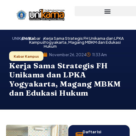
Lewati
ke
konten
UNIKAMA
Berita
Kabar
Kerja Sama Strategis FH Unikama dan LPKA
Kampus
Yogyakarta, Magang MBKM dan Edukasi
Hukum
November 26, 2024
11:33 Am
Kabar Kampus
Kerja Sama Strategis FH
Unikama dan LPKA
Yogyakarta, Magang MBKM
dan Edukasi Hukum
Daftar Isi