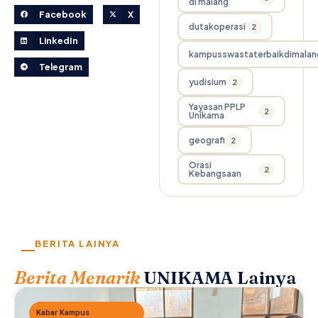
di malang
Facebook
X
dutakoperasi
2
LinkedIn
kampusswastaterbaikdimalan
Telegram
yudisium
2
Yayasan PPLP
2
Unikama
geografi
2
Orasi
2
Kebangsaan
BERITA LAINYA
Berita Menarik
UNIKAMA Lainya
Kabar Kampus