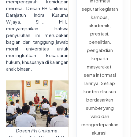
informasi
mempengaruhi kehidupan
mereka. Dekan FH Unikama,
seputar kegiatan
Darajatun Indra Kusuma
kampus,
Wijaya, SH., MH.,
akademik,
menyampaikan bahwa
prestasi,
penyuluhan ini merupakan
penelitian,
bagian dari tanggung jawab
moral universitas untuk
pengabdian
meningkatkan kesadaran
kepada
hukum, khususnya di kalangan
masyarakat,
anak binaan.
serta informasi
lainnya. Setiap
konten disusun
berdasarkan
sumber yang
valid dan
mengedepankan
Dosen FH Unikama,
akurasi,