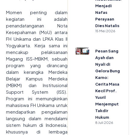
Menjadi
Momen penting dalam
Nafas
kegiatan ini adalah
Perayaan
penandatanganan Nota
Dies Natalis
15 Mei 2026
Kesepahaman (MoU) antara
FH Unikama dan LPKA Klas II
Yogyakarta. Kerja sama ini
Pesan Sang
mencakup pelaksanaan
Ayah dan
Magang ISS-MBKM, sebuah
Nyali di
program yang dirancang
Gelora Bung
dalam kerangka Merdeka
Karno:
Belajar Kampus Merdeka
Cerita Masa
(MBKM) dan Institusional
Kecil Prof.
Support System (ISS).
Yusril
Program ini memungkinkan
Menjemput
mahasiswa FH Unikama untuk
Takdir
mendapatkan pengalaman
Hukum
langsung dalam mendalami
8 Juli 2026
sistem hukum di Indonesia,
khususnya di lembaga