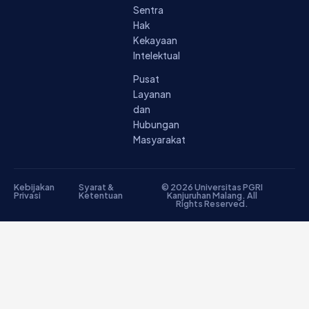
Sentra
Hak
Kekayaan
Intelektual
Pusat
Layanan
dan
Hubungan
Masyarakat
Kebijakan
Syarat &
© 2026 Universitas PGRI
Privasi
Ketentuan
Kanjuruhan Malang. All
Rights Reserved.