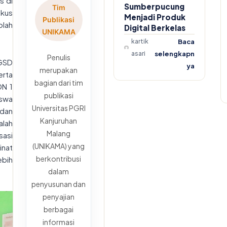
s di
Sumberpucung
Tim
okus
Menjadi Produk
Publikasi
olah
Digital Berkelas
UNIKAMA
kartik
Baca
asari
selengkapn
Penulis
PGSD
ya
merupakan
erta
bagian dari tim
DN 1
publikasi
iswa
Universitas PGRI
 dan
Kanjuruhan
alah
Malang
sasi
(UNIKAMA) yang
inat
berkontribusi
ebih
dalam
penyusunan dan
penyajian
berbagai
informasi