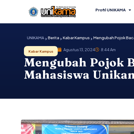
Lewati
ke
Profil UNIKAMA
konten
UNIKAMA
Berita
Kabar Kampus
Mengubah Pojok Baca 
Agustus 13, 2024
8:44 Am
Kabar Kampus
Mengubah Pojok Ba
Mahasiswa Unikam