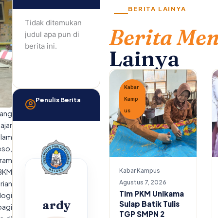
BERITA LAINYA
Tidak ditemukan
Berita Me
judul apa pun di
berita ini.
Lainya
Kabar
Penulis Berita
Kamp
us
lang
ajar
lam
eso,
gram
MBKM
Kabar Kampus
rian
Agustus 7, 2026
Tim PKM Unikama
ogi
ardy
Sulap Batik Tulis
agi
TGP SMPN 2