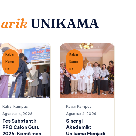
narik
UNIKAMA
Kabar
Kabar
Kamp
Kamp
us
us
Kabar Kampus
Kabar Kampus
Agustus 4, 2026
Agustus 4, 2026
Tes Substantif
Sinergi
PPG Calon Guru
Akademik:
2026: Komitmen
Unikama Menjadi