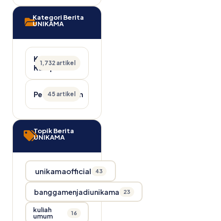
Kategori Berita
UNIKAMA
Kabar
1,732 artikel
Kampus
Pengumuman
45 artikel
Topik Berita
UNIKAMA
unikamaofficial
43
banggamenjadiunikama
23
kuliah
16
umum