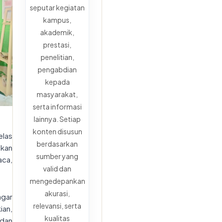
seputar kegiatan
kampus,
akademik,
prestasi,
penelitian,
pengabdian
kepada
masyarakat,
serta informasi
lainnya. Setiap
konten disusun
elas
berdasarkan
tkan
sumber yang
aca,
valid dan
mengedepankan
akurasi,
agar
relevansi, serta
ian,
kualitas
 dan