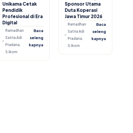
Unikama Cetak
Sponsor Utama
Pendidik
Duta Koperasi
Profesional di Era
Jawa Timur 2026
Digital
Ramadhan
Baca
Ramadhan
Baca
Satria Adi
seleng
Satria Adi
seleng
Pradana,
kapnya
Pradana,
kapnya
S.Ikom
S.Ikom