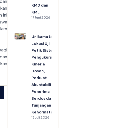
 dan
KMD dan
akan
KML
 ini
17 Juni 2026
iswa
alam
Unikama Jadi
Lokasi Uji
agi
Petik Sistem
dan
Pengukuran
tkan
Kinerja
Dosen,
Perkuat
Akuntabilitas
Penerima
Serdos dan
Tunjangan
Kehormatan
13 Juli 2026