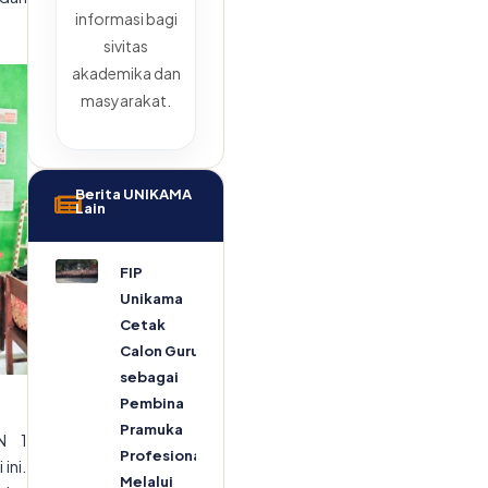
informasi bagi
sivitas
akademika dan
masyarakat.
Berita UNIKAMA
Lain
FIP
Unikama
Cetak
Calon Guru
sebagai
Pembina
Pramuka
DN 1
Profesional
ini.
Melalui