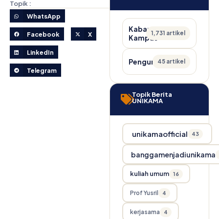
Topik :
WhatsApp
Kabar
1,731 artikel
Facebook
X
Kampus
LinkedIn
Pengumuman
45 artikel
Telegram
Topik Berita
UNIKAMA
unikamaofficial
43
banggamenjadiunikama
kuliah umum
16
Prof Yusril
4
kerjasama
4