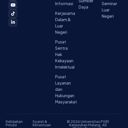
Sumber
b
a
u
o
e
Informasi
Seminar
o
g
b
k
d
Daya
Luar
o
r
e
i
Kerjasama
k
a
n
Negeri
-
m
-
Dalam &
f
i
Luar
n
Negeri
Pusat
Sentra
Hak
Kekayaan
Intelektual
Pusat
Layanan
dan
Hubungan
Masyarakat
Kebijakan
Syarat &
© 2026 Universitas PGRI
Privasi
Ketentuan
Kanjuruhan Malang. All