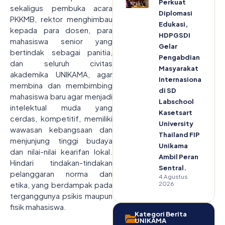
Perkuat
sekaligus pembuka acara
Diplomasi
PKKMB, rektor menghimbau
Edukasi,
kepada para dosen, para
HDPGSDI
mahasiswa senior yang
Gelar
bertindak sebagai panitia,
Pengabdian
dan seluruh civitas
Masyarakat
akademika UNIKAMA, agar
Internasional
membina dan membimbing
di SD
mahasiswa baru agar menjadi
Labschool
intelektual muda yang
Kasetsart
cerdas, kompetitif, memiliki
University
wawasan kebangsaan dan
Thailand FIP
menjunjung tinggi budaya
Unikama
dan nilai-nilai kearifan lokal.
Ambil Peran
Hindari tindakan-tindakan
Sentral.
pelanggaran norma dan
4 Agustus
2026
etika, yang berdampak pada
terganggunya psikis maupun
fisik mahasiswa.
Kategori Berita
UNIKAMA