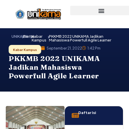
Lewati
ke
konten
UNIKAMA
Berita
Kabar
PKKMB 2022 UNIKAMA Jadikan
Kampus
Mahasiswa Powerfull Agile Learner
September 21, 2022
1:42 Pm
Kabar Kampus
PKKMB 2022 UNIKAMA
Jadikan Mahasiswa
Powerfull Agile Learner
Daftar Isi