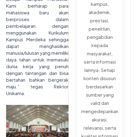
kampus,
Kami berharap para
akademik,
mahasiswa baru akan
berproses dalam
prestasi,
pembelajaran dengan
penelitian,
menggunakan Kurikulum
pengabdian
Kampus Merdeka sehingga
kepada
dapat menghasilkan
manusia/lulusan yang memiliki
masyarakat,
daya tahan untuk memasuki
serta informasi
dunia kerja yang penuh
lainnya. Setiap
dengan tantangan dan bisa
konten disusun
bertahan bahkan bergerak
berdasarkan
maju.” tegas Rektor
Unikama.
sumber yang
valid dan
mengedepankan
akurasi,
relevansi, serta
kualitas informasi