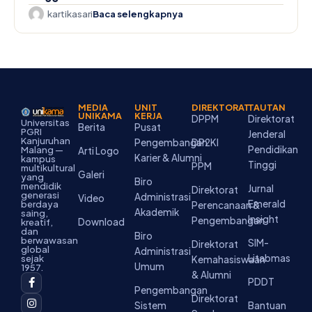
kartikasari
Baca selengkapnya
MEDIA
UNIT
DIREKTORAT
TAUTAN
UNIKAMA
KERJA
DPPM
Direktorat
Universitas
Berita
Pusat
PGRI
Jenderal
Kanjuruhan
Pengembangan
DP2KI
Pendidikan
Malang —
Arti Logo
Karier & Alumni
kampus
Tinggi
PPM
multikultural
Galeri
yang
Biro
mendidik
Jurnal
Direktorat
generasi
Administrasi
Video
Emerald
berdaya
Perencanaan &
Akademik
saing,
Insight
Pengembangan
Download
kreatif,
dan
Biro
berwawasan
SIM-
Direktorat
global
Administrasi
Litabmas
sejak
Kemahasiswaan
Umum
1957.
& Alumni
F
I
Y
T
L
PDDT
a
n
o
i
i
Pengembangan
c
s
u
k
n
Direktorat
Sistem
Bantuan
e
t
t
t
k