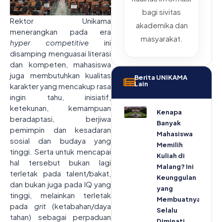
bagi sivitas
Rektor Unikama
akademika dan
menerangkan pada era
masyarakat.
hyper competitive
ini
disamping menguasai literasi
dan kompeten, mahasiswa
juga membutuhkan kualitas
Berita UNIKAMA
Lain
karakter yang mencakup rasa
ingin tahu, inisiatif,
ketekunan, kemampuan
Kenapa
beradaptasi, berjiwa
Banyak
pemimpin dan kesadaran
Mahasiswa
sosial dan budaya yang
Memilih
tinggi. Serta untuk mencapai
Kuliah di
hal tersebut bukan lagi
Malang? Ini
terletak pada talent/bakat,
Keunggulan
dan bukan juga pada IQ yang
yang
tinggi, melainkan terletak
Membuatnya
pada
grit
(ketabahan/daya
Selalu
tahan) sebagai perpaduan
Diminati