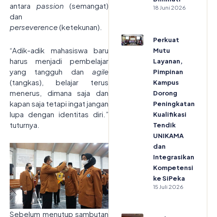
antara
passion
(semangat)
18 Juni 2026
dan
perseverence
(ketekunan).
Perkuat
“Adik-adik mahasiswa baru
Mutu
harus menjadi pembelajar
Layanan,
yang tangguh dan
agile
Pimpinan
(tangkas), belajar terus
Kampus
menerus, dimana saja dan
Dorong
kapan saja tetapi ingat jangan
Peningkatan
lupa dengan identitas diri.”
Kualifikasi
tuturnya.
Tendik
UNIKAMA
dan
Integrasikan
Kompetensi
ke SiPeka
15 Juli 2026
Sebelum menutup sambutan