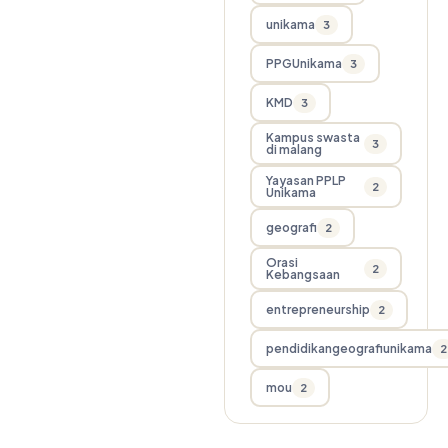
unikama
3
PPGUnikama
3
KMD
3
Kampus swasta
3
di malang
Yayasan PPLP
2
Unikama
geografi
2
Orasi
2
Kebangsaan
entrepreneurship
2
pendidikangeografiunikama
2
mou
2