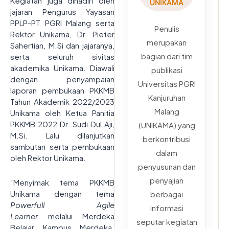
Kegiatan juga dihadiri oleh
UNIKAMA
jajaran Pengurus Yayasan
PPLP-PT PGRI Malang serta
Penulis
Rektor Unikama, Dr. Pieter
merupakan
Sahertian, M.Si dan jajaranya,
bagian dari tim
serta seluruh sivitas
akademika Unikama. Diawali
publikasi
dengan penyampaian
Universitas PGRI
laporan pembukaan PKKMB
Kanjuruhan
Tahun Akademik 2022/2023
Malang
Unikama oleh Ketua Panitia
PKKMB 2022 Dr. Sudi Dul Aji,
(UNIKAMA) yang
M.Si. Lalu dilanjutkan
berkontribusi
sambutan serta pembukaan
dalam
oleh Rektor Unikama.
penyusunan dan
penyajian
“Menyimak tema PKKMB
Unikama dengan tema
berbagai
Powerfull Agile
informasi
Learner
melalui Merdeka
seputar kegiatan
Belajar Kampus Merdeka.