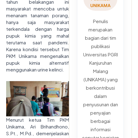
tahun belakangan ini
UNIKAMA
masyarakat mencoba untuk
menanam tanaman porang,
Penulis
hanya saja masyarakat
terkendala dengan harga
merupakan
pupuk kimia yang mahal
bagian dari tim
terutama saat pandemi.
publikasi
Karena kondisi tersebut Tim
Universitas PGRI
PKM Unikama mengenalkan
pupuk kimia alternatif
Kanjuruhan
menggunakan urine kelinci.
Malang
(UNIKAMA) yang
berkontribusi
dalam
penyusunan dan
penyajian
Menurut ketua Tim PKM
berbagai
Unikama, Ari Brihandhono,
informasi
S.Pt., M.Pd., demenjelaskan
seputar kegiatan