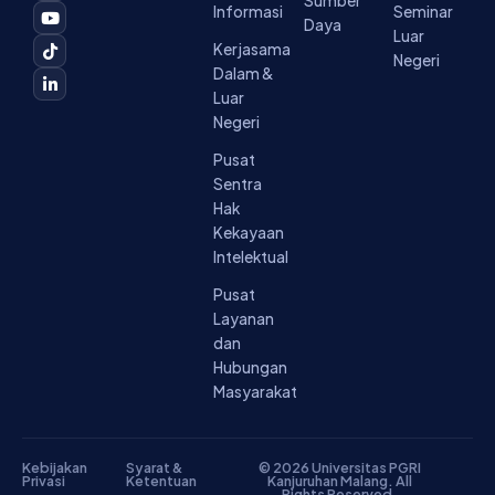
Sumber
b
a
u
o
e
Informasi
Seminar
o
g
b
k
d
Daya
Luar
o
r
e
i
Kerjasama
k
a
n
Negeri
-
m
-
Dalam &
f
i
Luar
n
Negeri
Pusat
Sentra
Hak
Kekayaan
Intelektual
Pusat
Layanan
dan
Hubungan
Masyarakat
Kebijakan
Syarat &
© 2026 Universitas PGRI
Privasi
Ketentuan
Kanjuruhan Malang. All
Rights Reserved.