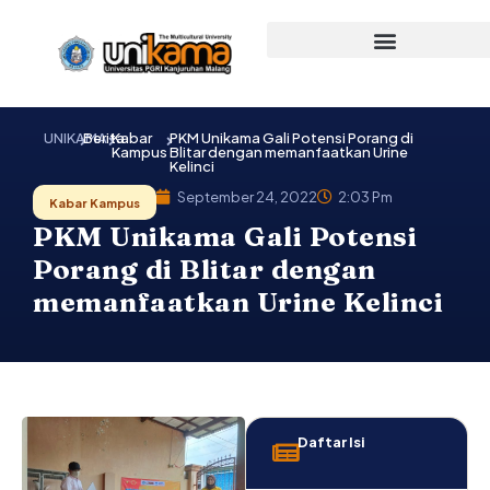
Lewati
ke
konten
UNIKAMA
Berita
Kabar
PKM Unikama Gali Potensi Porang di
Kampus
Blitar dengan memanfaatkan Urine
Kelinci
September 24, 2022
2:03 Pm
Kabar Kampus
PKM Unikama Gali Potensi
Porang di Blitar dengan
memanfaatkan Urine Kelinci
Daftar Isi