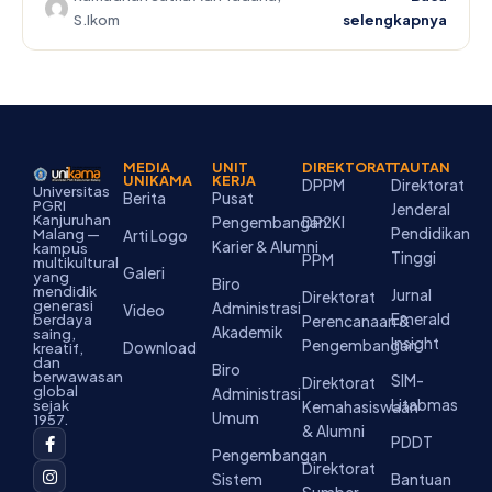
S.Ikom
selengkapnya
MEDIA
UNIT
DIREKTORAT
TAUTAN
UNIKAMA
KERJA
DPPM
Direktorat
Universitas
Berita
Pusat
PGRI
Jenderal
Kanjuruhan
Pengembangan
DP2KI
Pendidikan
Malang —
Arti Logo
Karier & Alumni
kampus
Tinggi
PPM
multikultural
Galeri
yang
Biro
mendidik
Jurnal
Direktorat
generasi
Administrasi
Video
Emerald
berdaya
Perencanaan &
Akademik
saing,
Insight
Pengembangan
Download
kreatif,
dan
Biro
berwawasan
SIM-
Direktorat
global
Administrasi
Litabmas
sejak
Kemahasiswaan
Umum
1957.
& Alumni
F
I
Y
T
L
PDDT
a
n
o
i
i
Pengembangan
c
s
u
k
n
Direktorat
Sistem
Bantuan
e
t
t
t
k