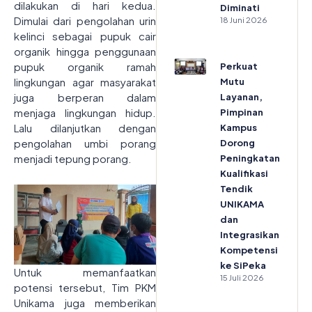
dilakukan di hari kedua.
Diminati
Dimulai dari pengolahan urin
18 Juni 2026
kelinci sebagai pupuk cair
organik hingga penggunaan
pupuk organik ramah
Perkuat
lingkungan agar masyarakat
Mutu
juga berperan dalam
Layanan,
menjaga lingkungan hidup.
Pimpinan
Lalu dilanjutkan dengan
Kampus
pengolahan umbi porang
Dorong
menjadi tepung porang.
Peningkatan
Kualifikasi
Tendik
UNIKAMA
dan
Integrasikan
Kompetensi
ke SiPeka
Untuk memanfaatkan
15 Juli 2026
potensi tersebut, Tim PKM
Unikama juga memberikan