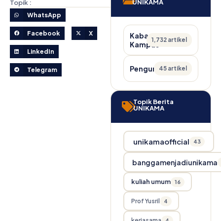
UNIKAMA
Topik :
WhatsApp
Facebook
X
Kabar
1,732 artikel
Kampus
LinkedIn
Pengumuman
45 artikel
Telegram
Topik Berita
UNIKAMA
unikamaofficial
43
banggamenjadiunikama
kuliah umum
16
Prof Yusril
4
kerjasama
4