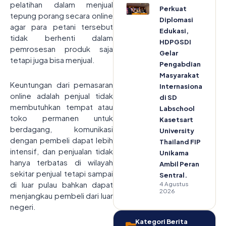
pelatihan dalam menjual
Perkuat
tepung porang secara online
Diplomasi
agar para petani tersebut
Edukasi,
tidak berhenti dalam
HDPGSDI
pemrosesan produk saja
Gelar
tetapi juga bisa menjual.
Pengabdian
Masyarakat
Keuntungan dari pemasaran
Internasional
online adalah penjual tidak
di SD
membutuhkan tempat atau
Labschool
toko permanen untuk
Kasetsart
berdagang, komunikasi
University
dengan pembeli dapat lebih
Thailand FIP
intensif, dan penjualan tidak
Unikama
hanya terbatas di wilayah
Ambil Peran
sekitar penjual tetapi sampai
Sentral.
di luar pulau bahkan dapat
4 Agustus
2026
menjangkau pembeli dari luar
negeri.
Kategori Berita