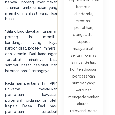
bahwa porang merupakan
kampus,
tanaman umbi-umbian yang
memiliki manfaat yang luar
akademik,
biasa.
prestasi,
penelitian,
“Bila dibudidayakan, tanaman
pengabdian
porang ini memiliki
kepada
kandungan yang kaya
karbohidrat, protein, mineral,
masyarakat,
dan vitamin. Dari kandungan
serta informasi
tersebut minatnya bisa
lainnya. Setiap
sampai pasar nasional dan
konten disusun
internasional.” terangnya.
berdasarkan
sumber yang
Pada hari pertama Tim PKM
Unikama melakukan
valid dan
pemetaan kawasan
mengedepankan
potensial didampingi oleh
akurasi,
Kepala Desa. Dari hasil
relevansi, serta
pemetaan tersebut