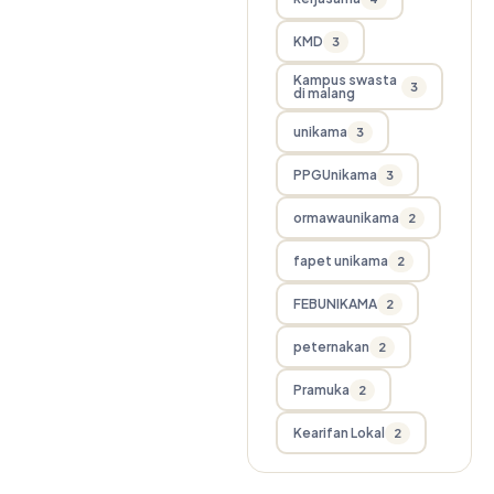
KMD
3
Kampus swasta
3
di malang
unikama
3
PPGUnikama
3
ormawaunikama
2
fapet unikama
2
FEBUNIKAMA
2
peternakan
2
Pramuka
2
Kearifan Lokal
2