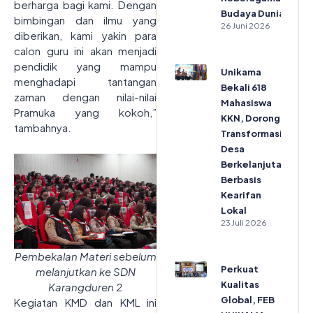
berharga bagi kami. Dengan
Budaya Dunia
bimbingan dan ilmu yang
26 Juni 2026
diberikan, kami yakin para
calon guru ini akan menjadi
pendidik yang mampu
Unikama
menghadapi tantangan
Bekali 618
zaman dengan nilai-nilai
Mahasiswa
Pramuka yang kokoh,”
KKN, Dorong
tambahnya.
Transformasi
Desa
Berkelanjutan
Berbasis
Kearifan
Lokal
23 Juli 2026
Pembekalan Materi sebelum
Perkuat
melanjutkan ke SDN
Kualitas
Karangduren 2
Global, FEB
Kegiatan KMD dan KML ini