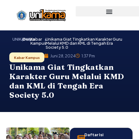
Lewati
ke
konten
UNIKAMA
Berita
Kabar
Unikama Giat Tingkatkan Karakter Guru
Kampus
Melalui KMD dan KML di Tengah Era
Society 5.0
Juni 28, 2024
1:37 Pm
Kabar Kampus
Unikama Giat Tingkatkan
Karakter Guru Melalui KMD
dan KML di Tengah Era
Society 5.0
Daftar Isi