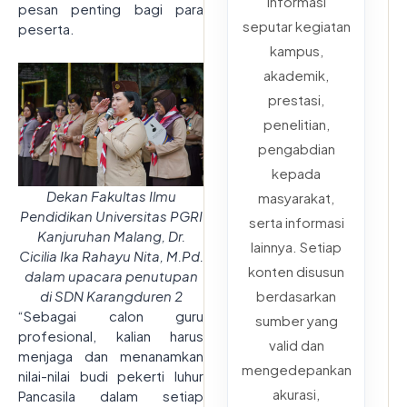
informasi
pesan penting bagi para
seputar kegiatan
peserta.
kampus,
akademik,
prestasi,
penelitian,
pengabdian
kepada
Dekan Fakultas Ilmu
masyarakat,
Pendidikan Universitas PGRI
serta informasi
Kanjuruhan Malang, Dr.
lainnya. Setiap
Cicilia Ika Rahayu Nita, M.Pd.
konten disusun
dalam upacara penutupan
berdasarkan
di SDN Karangduren 2
“Sebagai calon guru
sumber yang
profesional, kalian harus
valid dan
menjaga dan menanamkan
mengedepankan
nilai-nilai budi pekerti luhur
akurasi,
Pancasila dalam setiap