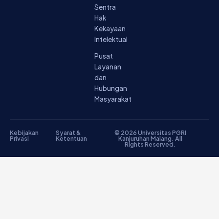
Sentra
Hak
Kekayaan
Intelektual
Pusat
Layanan
dan
Hubungan
Masyarakat
Kebijakan
Syarat &
© 2026 Universitas PGRI
Privasi
Ketentuan
Kanjuruhan Malang. All
Rights Reserved.