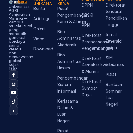
MEDIA
UNIT
DIREKTORAT
TAUTAN
UNIKAMA
KERJA
DPPM
Direktorat
Universitas
Berita
Pusat
PGRI
Jenderal
Kanjuruhan
Pengembangan
DP2KI
Pendidikan
Malang —
Arti Logo
Karier & Alumni
kampus
Tinggi
PPM
multikultural
Galeri
yang
Biro
mendidik
Jurnal
Direktorat
generasi
Administrasi
Video
Emerald
berdaya
Perencanaan &
Akademik
saing,
Insight
Pengembangan
Download
kreatif,
dan
Biro
berwawasan
SIM-
Direktorat
global
Administrasi
Litabmas
sejak
Kemahasiswaan
Umum
1957.
& Alumni
F
I
Y
T
L
PDDT
a
n
o
i
i
Pengembangan
c
s
u
k
n
Direktorat
Sistem
Bantuan
e
t
t
t
k
Sumber
b
a
u
o
e
Informasi
Seminar
o
g
b
k
d
Daya
Luar
o
r
e
i
Kerjasama
k
a
n
Negeri
-
m
-
Dalam &
f
i
Luar
n
Negeri
Pusat