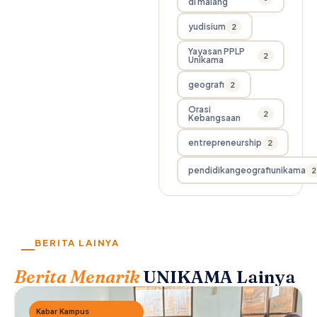
di malang
yudisium
2
Yayasan PPLP
2
Unikama
geografi
2
Orasi
2
Kebangsaan
entrepreneurship
2
pendidikangeografiunikama
2
BERITA LAINYA
Berita Menarik
UNIKAMA Lainya
Kabar Kampus