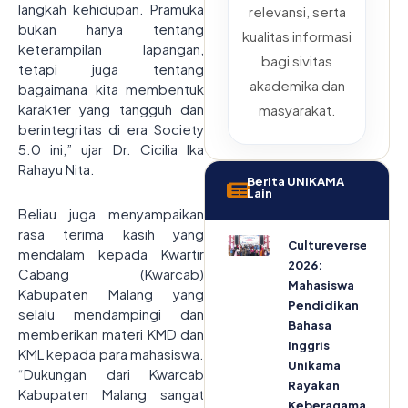
langkah kehidupan. Pramuka
relevansi, serta
bukan hanya tentang
kualitas informasi
keterampilan lapangan,
bagi sivitas
tetapi juga tentang
akademika dan
bagaimana kita membentuk
karakter yang tangguh dan
masyarakat.
berintegritas di era Society
5.0 ini,” ujar Dr. Cicilia Ika
Rahayu Nita.
Berita UNIKAMA
Lain
Beliau juga menyampaikan
rasa terima kasih yang
Cultureverse
mendalam kepada Kwartir
2026:
Cabang (Kwarcab)
Mahasiswa
Kabupaten Malang yang
Pendidikan
selalu mendampingi dan
Bahasa
memberikan materi KMD dan
Inggris
KML kepada para mahasiswa.
Unikama
“Dukungan dari Kwarcab
Rayakan
Kabupaten Malang sangat
Keberagaman