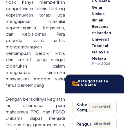
UNIKAMA
tidak hanya memberikan
Gelar
pengetahuan teknis tentang
Diskusi
kepramukaan, tetapi juga
Ilmiah
mengajarkan nilai-nilai
Bersama
kepemimpinan, kerjasama,
Pakar dari
dan kedisiplinan. Para
Universiti
peserta diajak untuk
Teknikal
mengembangkan
Malaysia
kemampuan berpikir kritis
Melaka
dan kreatif, yang sangat
9 Mei 2026
diperlukan dalam
menghadapi dinamika
masyarakat modern yang
Kategori Berita
terus berkembang.
UNIKAMA
Dengan berakhirnya kegiatan
Kabar
ini, diharapkan para
1,732 artikel
Kampus
mahasiswa PPG dan PGSD
Unikama dapat menjadi
Pengumuman
45 artikel
teladan bagi generasi muda,