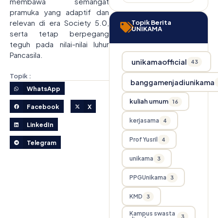
membawa semangat
pramuka yang adaptif dan
relevan di era Society 5.0,
Topik Berita
UNIKAMA
serta tetap berpegang
teguh pada nilai-nilai luhur
Pancasila.
unikamaofficial
43
Topik :
banggamenjadiunikama
WhatsApp
kuliah umum
16
Facebook
X
kerjasama
4
LinkedIn
Prof Yusril
4
Telegram
unikama
3
PPGUnikama
3
KMD
3
Kampus swasta
3