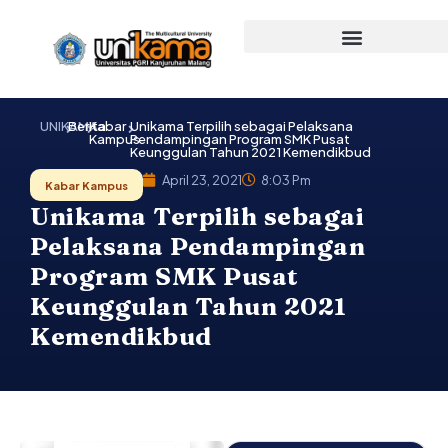
Lewati
ke
konten
UNIKAMA
Berita
Kabar
Unikama Terpilih sebagai Pelaksana
Kampus
Pendampingan Program SMK Pusat
Keunggulan Tahun 2021 Kemendikbud
April 23, 2021
8:03 Pm
Kabar Kampus
Unikama Terpilih sebagai
Pelaksana Pendampingan
Program SMK Pusat
Keunggulan Tahun 2021
Kemendikbud