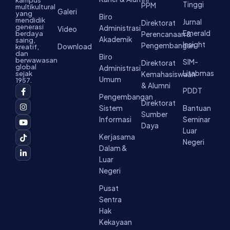
kampus
Tinggi
PPM
multikultural
Galeri
yang
Biro
mendidik
Jurnal
Direktorat
generasi
Administrasi
Video
Emerald
berdaya
Perencanaan &
Akademik
saing,
Insight
Pengembangan
Download
kreatif,
dan
Biro
berwawasan
SIM-
Direktorat
global
Administrasi
Litabmas
sejak
Kemahasiswaan
Umum
1957.
& Alumni
F
I
Y
T
L
PDDT
a
n
o
i
i
Pengembangan
c
s
u
k
n
Direktorat
Sistem
Bantuan
e
t
t
t
k
Sumber
b
a
u
o
e
Informasi
Seminar
o
g
b
k
d
Daya
Luar
o
r
e
i
Kerjasama
k
a
n
Negeri
-
m
-
Dalam &
f
i
Luar
n
Negeri
Pusat
Sentra
Hak
Kekayaan