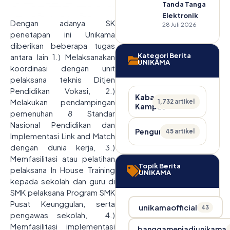
Tanda Tangan
Elektronik
Dengan adanya SK
28 Juli 2026
penetapan ini Unikama
diberikan beberapa tugas
Kategori Berita
antara lain 1.) Melaksanakan
UNIKAMA
koordinasi dengan unit
pelaksana teknis Ditjen
Pendidikan Vokasi, 2.)
Kabar
Melakukan pendampingan
1,732 artikel
Kampus
pemenuhan 8 Standar
Nasional Pendidikan dan
Pengumuman
45 artikel
Implementasi Link and Match
dengan dunia kerja, 3.)
Memfasilitasi atau pelatihan
Topik Berita
pelaksana In House Training
UNIKAMA
kepada sekolah dan guru di
SMK pelaksana Program SMK
Pusat Keunggulan, serta
unikamaofficial
43
pengawas sekolah, 4.)
Memfasilitasi implementasi
banggamenjadiunikama