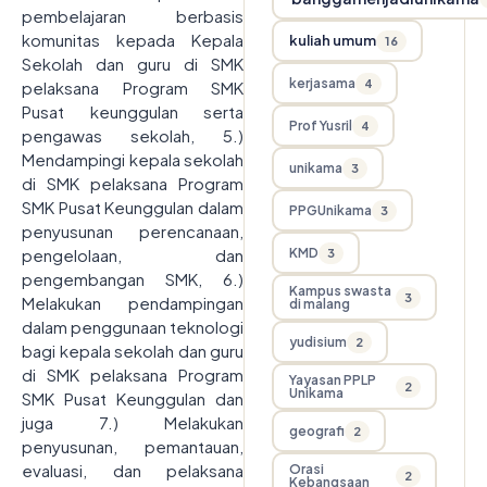
pembelajaran berbasis
komunitas kepada Kepala
kuliah umum
16
Sekolah dan guru di SMK
kerjasama
4
pelaksana Program SMK
Pusat keunggulan serta
Prof Yusril
4
pengawas sekolah, 5.)
Mendampingi kepala sekolah
unikama
3
di SMK pelaksana Program
SMK Pusat Keunggulan dalam
PPGUnikama
3
penyusunan perencanaan,
KMD
pengelolaan, dan
3
pengembangan SMK, 6.)
Kampus swasta
3
Melakukan pendampingan
di malang
dalam penggunaan teknologi
yudisium
2
bagi kepala sekolah dan guru
di SMK pelaksana Program
Yayasan PPLP
2
Unikama
SMK Pusat Keunggulan dan
juga 7.) Melakukan
geografi
2
penyusunan, pemantauan,
evaluasi, dan pelaksana
Orasi
2
Kebangsaan