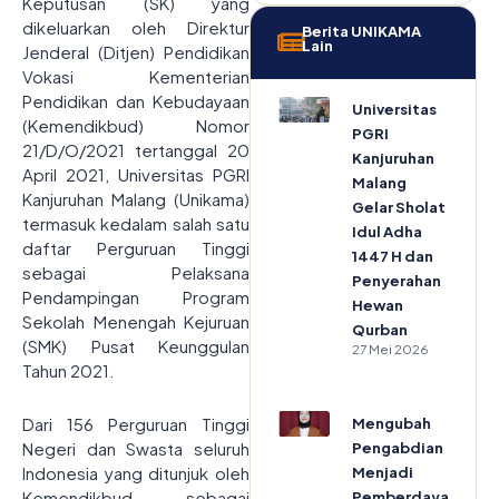
Keputusan (SK) yang
dikeluarkan oleh Direktur
Berita UNIKAMA
Lain
Jenderal (Ditjen) Pendidikan
Vokasi Kementerian
Pendidikan dan Kebudayaan
Universitas
(Kemendikbud) Nomor
PGRI
21/D/O/2021 tertanggal 20
Kanjuruhan
April 2021, Universitas PGRI
Malang
Kanjuruhan Malang (Unikama)
Gelar Sholat
termasuk kedalam salah satu
Idul Adha
daftar Perguruan Tinggi
1447 H dan
sebagai Pelaksana
Penyerahan
Pendampingan Program
Hewan
Sekolah Menengah Kejuruan
Qurban
(SMK) Pusat Keunggulan
27 Mei 2026
Tahun 2021.
Dari 156 Perguruan Tinggi
Mengubah
Negeri dan Swasta seluruh
Pengabdian
Indonesia yang ditunjuk oleh
Menjadi
Kemendikbud sebagai
Pemberdayaan: