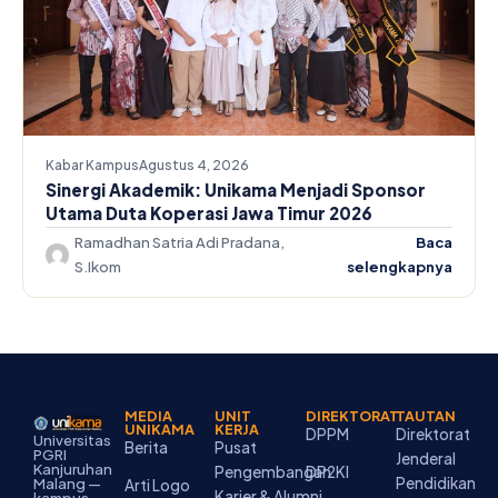
Kabar Kampus
Agustus 4, 2026
Sinergi Akademik: Unikama Menjadi Sponsor
Utama Duta Koperasi Jawa Timur 2026
Ramadhan Satria Adi Pradana,
Baca
S.Ikom
selengkapnya
MEDIA
UNIT
DIREKTORAT
TAUTAN
UNIKAMA
KERJA
DPPM
Direktorat
Universitas
Berita
Pusat
PGRI
Jenderal
Kanjuruhan
Pengembangan
DP2KI
Pendidikan
Malang —
Arti Logo
Karier & Alumni