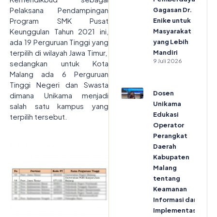
Pelaksana Pendampingan
Gagasan Dr.
Program SMK Pusat
Enike untuk
Keunggulan Tahun 2021 ini,
Masyarakat
ada 19 Perguruan Tinggi yang
yang Lebih
terpilih di wilayah Jawa Timur,
Mandiri
9 Juli 2026
sedangkan untuk Kota
Malang ada 6 Perguruan
Tinggi Negeri dan Swasta
Dosen
dimana Unikama menjadi
Unikama
salah satu kampus yang
Edukasi
terpilih tersebut.
Operator
Perangkat
Daerah
Kabupaten
Malang
tentang
Keamanan
Informasi dan
Implementasi