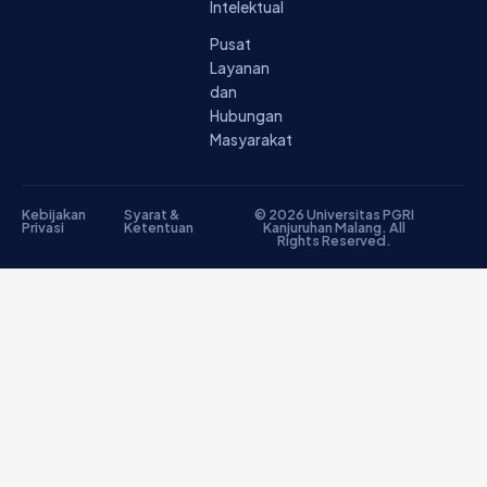
Intelektual
Pusat
Layanan
dan
Hubungan
Masyarakat
Kebijakan
Syarat &
© 2026 Universitas PGRI
Privasi
Ketentuan
Kanjuruhan Malang. All
Rights Reserved.