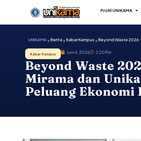
Lewati
ke
Profil UNIKAMA
konten
UNIKAMA
Berita
Kabar Kampus
Beyond Waste 2026: 
Juni 6, 2026
2:20 Pm
Kabar Kampus
Beyond Waste 202
Mirama dan Unik
Peluang Ekonomi 