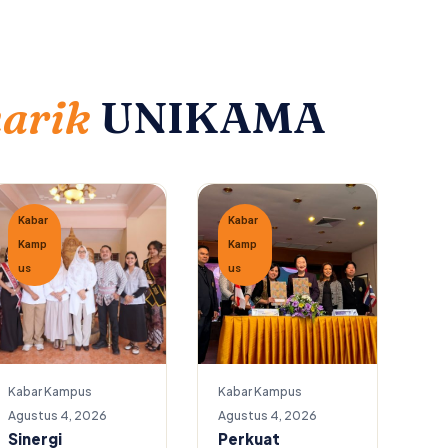
narik
UNIKAMA
Kabar
Kabar
Kamp
Kamp
us
us
Kabar Kampus
Kabar Kampus
Agustus 4, 2026
Agustus 4, 2026
Sinergi
Perkuat