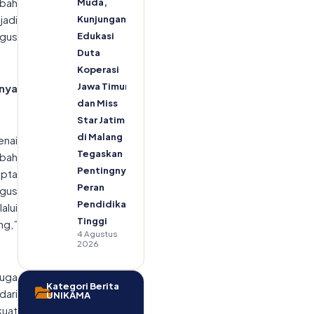
ubah
Muda,
jadi
Kunjungan
igus
Edukasi
Duta
Koperasi
Jawa Timur
nya
dan Miss
Star Jatim
di Malang
nai
Tegaskan
mbah
Pentingnya
ipta
Peran
gus
Pendidikan
alui
Tinggi
ng,”
4 Agustus
2026
uga
Kategori Berita
dari
UNIKAMA
uat