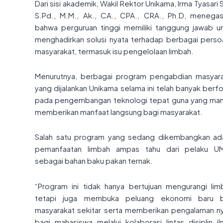
Dari sisi akademik, Wakil Rektor Unikama, Irma Tyasari S
S.Pd., M.M., Ak., CA., CPA., CRA., Ph.D, menega
bahwa perguruan tinggi memiliki tanggung jawab u
menghadirkan solusi nyata terhadap berbagai perso
masyarakat, termasuk isu pengelolaan limbah.
Menurutnya, berbagai program pengabdian masyar
yang dijalankan Unikama selama ini telah banyak berf
pada pengembangan teknologi tepat guna yang m
memberikan manfaat langsung bagi masyarakat.
Salah satu program yang sedang dikembangkan ad
pemanfaatan limbah ampas tahu dari pelaku U
sebagai bahan baku pakan ternak.
“Program ini tidak hanya bertujuan mengurangi lim
tetapi juga membuka peluang ekonomi baru b
masyarakat sekitar serta memberikan pengalaman n
bagi mahasiswa melalui kolaborasi lintas disiplin il