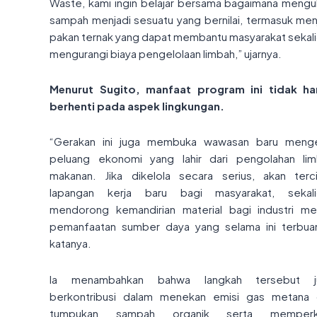
Waste, kami ingin belajar bersama bagaimana meng
sampah menjadi sesuatu yang bernilai, termasuk men
pakan ternak yang dapat membantu masyarakat sekal
mengurangi biaya pengelolaan limbah,” ujarnya.
Menurut Sugito, manfaat program ini tidak ha
berhenti pada aspek lingkungan.
“Gerakan ini juga membuka wawasan baru menge
peluang ekonomi yang lahir dari pengolahan li
makanan. Jika dikelola secara serius, akan terc
lapangan kerja baru bagi masyarakat, sekali
mendorong kemandirian material bagi industri mel
pemanfaatan sumber daya yang selama ini terbua
katanya.
Ia menambahkan bahwa langkah tersebut j
berkontribusi dalam menekan emisi gas metana 
tumpukan sampah organik serta memperk