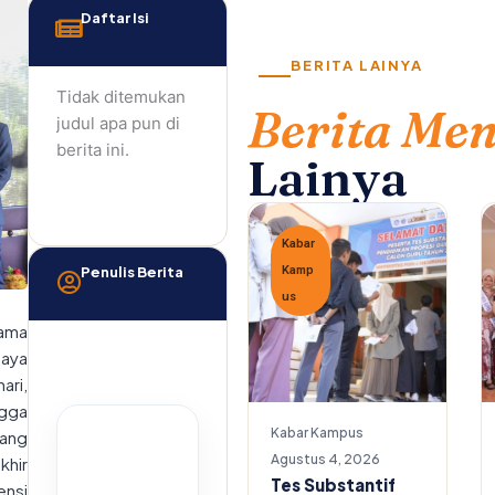
Daftar Isi
BERITA LAINYA
Tidak ditemukan
Berita Me
judul apa pun di
berita ini.
Lainya
Kabar
Penulis Berita
Kamp
us
lama
paya
ari,
ngga
Kabar Kampus
yang
Agustus 4, 2026
khir
Tes Substantif
ensi