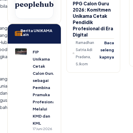
peoplehub
PPG Calon Guru
bila
2026: Komitmen
Unikama Cetak
Pendidik
lang
Profesional di Era
Berita UNIKAMA
Digital
Lain
lang
eHub
Ramadhan
Baca
Food
Satria Adi
seleng
FIP
gka
Pradana,
kapnya
Unikama
S.Ikom
Cetak
Calon Guru
lang
sebagai
unia
Pembina
 dan
Pramuka
gus
Profesional
mbah
Melalui
KMD dan
KML
17 Juni 2026