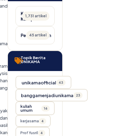
 and
Kabar
1,731 artikel
Kampus
Pengumuman
45 artikel
rama
Topik Berita
UNIKAMA
ram
ysis
ahan
unikamaofficial
43
lang
banggamenjadiunikama
23
kuliah
16
ayak
umum
 dan
kerjasama
4
asil
akan
Prof Yusril
4