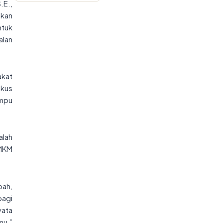
.E.,
skan
ntuk
alan
akat
okus
ampu
alah
MKM
bah,
agi
yata
mu,”