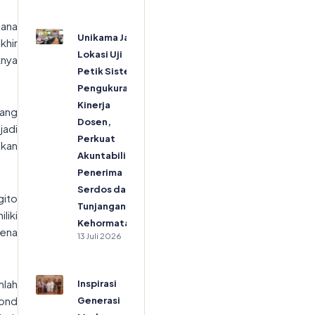
hana
Unikama Jadi
khir
Lokasi Uji
knya
Petik Sistem
Pengukuran
Kinerja
yang
Dosen,
jadi
Perkuat
akan
Akuntabilitas
Penerima
Serdos dan
gito
Tunjangan
liki
Kehormatan
ena
13 Juli 2026
mlah
Inspirasi
yond
Generasi