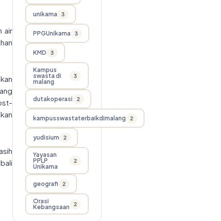
unikama
3
 air
PPGUnikama
3
uhan
KMD
3
Kampus
swasta di
3
ukan
malang
yang
dutakoperasi
2
ost-
lkan
kampusswastaterbaikdimalang
2
yudisium
2
asih
Yayasan
PPLP
2
bali
Unikama
geografi
2
Orasi
2
Kebangsaan