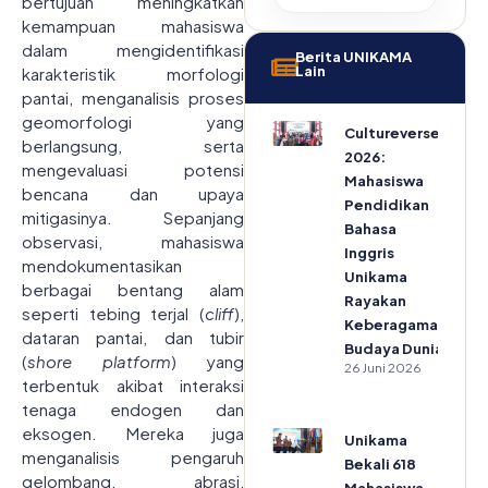
bertujuan meningkatkan
kemampuan mahasiswa
dalam mengidentifikasi
Berita UNIKAMA
Lain
karakteristik morfologi
pantai, menganalisis proses
geomorfologi yang
Cultureverse
berlangsung, serta
2026:
mengevaluasi potensi
Mahasiswa
bencana dan upaya
Pendidikan
mitigasinya. Sepanjang
Bahasa
observasi, mahasiswa
Inggris
mendokumentasikan
Unikama
berbagai bentang alam
Rayakan
seperti tebing terjal (
cliff
),
Keberagaman
dataran pantai, dan tubir
Budaya Dunia
(
shore platform
) yang
26 Juni 2026
terbentuk akibat interaksi
tenaga endogen dan
eksogen. Mereka juga
Unikama
menganalisis pengaruh
Bekali 618
gelombang, abrasi,