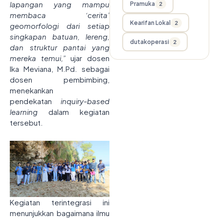
lapangan yang mampu
Pramuka
2
membaca ‘cerita’
Kearifan Lokal
2
geomorfologi dari setiap
singkapan batuan, lereng,
dutakoperasi
2
dan struktur pantai yang
mereka temui,”
ujar dosen
Ika Meviana, M.Pd. sebagai
dosen pembimbing,
menekankan
pendekatan
inquiry-based
learning
dalam kegiatan
tersebut.
Kegiatan terintegrasi ini
menunjukkan bagaimana ilmu