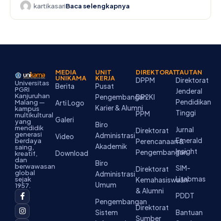
kartikasari
Baca selengkapnya
MEDIA
UNIT
DIREKTORAT
TAUTAN
UNIKAMA
KERJA
DPPM
Direktorat
Universitas
Berita
Pusat
PGRI
Jenderal
Kanjuruhan
Pengembangan
DP2KI
Pendidikan
Malang —
Arti Logo
Karier & Alumni
kampus
Tinggi
PPM
multikultural
Galeri
yang
Biro
mendidik
Jurnal
Direktorat
generasi
Administrasi
Video
Emerald
berdaya
Perencanaan &
Akademik
saing,
Insight
Pengembangan
Download
kreatif,
dan
Biro
berwawasan
SIM-
Direktorat
global
Administrasi
Litabmas
sejak
Kemahasiswaan
Umum
1957.
& Alumni
F
I
Y
T
L
PDDT
a
n
o
i
i
Pengembangan
c
s
u
k
n
Direktorat
Sistem
Bantuan
e
t
t
t
k
Sumber