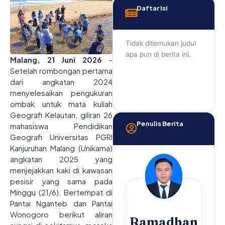
Daftar Isi
Tidak ditemukan judul
apa pun di berita ini.
Malang, 21 Juni 2026
–
Setelah rombongan pertama
dari angkatan 2024
menyelesaikan pengukuran
ombak untuk mata kuliah
Geografi Kelautan, giliran 26
Penulis Berita
mahasiswa Pendidikan
Geografi Universitas PGRI
Kanjuruhan Malang (Unikama)
angkatan 2025 yang
menjejakkan kaki di kawasan
pesisir yang sama pada
Minggu (21/6). Bertempat di
Pantai Nganteb dan Pantai
Wonogoro berikut aliran
Ramadhan