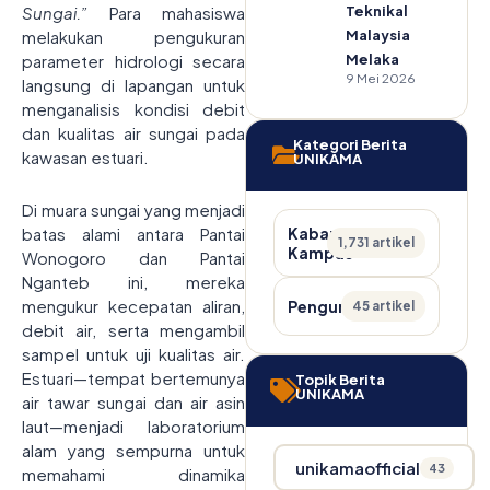
Teknikal
Sungai.”
Para mahasiswa
Malaysia
melakukan pengukuran
Melaka
parameter hidrologi secara
9 Mei 2026
langsung di lapangan untuk
menganalisis kondisi debit
dan kualitas air sungai pada
Kategori Berita
kawasan estuari.
UNIKAMA
Di muara sungai yang menjadi
Kabar
batas alami antara Pantai
1,731 artikel
Kampus
Wonogoro dan Pantai
Nganteb ini, mereka
mengukur kecepatan aliran,
Pengumuman
45 artikel
debit air, serta mengambil
sampel untuk uji kualitas air.
Estuari—tempat bertemunya
Topik Berita
UNIKAMA
air tawar sungai dan air asin
laut—menjadi laboratorium
alam yang sempurna untuk
unikamaofficial
43
memahami dinamika