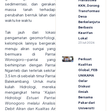
Mahasiswa
sedimentasi, dan gerakan
KKN, Dorong
massa tanah terhadap
Transformasi
perubahan bentuk lahan dari
Desa
waktu ke waktu
Berkelanjutan
Berbasis
Tak jauh dari lokasi
Kearifan
pengamatan geomorfologi,
Lokal
23 Juli 2026
kelompok lainnya bergerak
menuju aliran sungai yang
bermuara di Pantai
Perkuat
Wonogoro—pantai yang
Kualitas
berhimpitan dengan Pantai
Global, FEB
Nganteb dan terletak sekitar
UNIKAMA
3,5 km di sebelah timur Pantai
Gelar
Balekambang. Untuk mata
Diskusi
kuliah Hidrologi, mereka
Ilmiah
mengangkat tema
“Kajian
Bersama
Hidrologi Estuari Pantai
Pakar dari
Wonogoro melalui Analisis
Universiti
Debit Aliran dan Kualitas Air