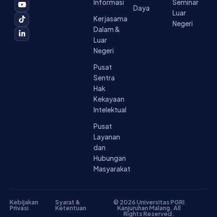
b
a
u
o
e
Informasi
Seminar
o
g
b
k
d
Daya
Luar
o
r
e
i
Kerjasama
k
a
n
Negeri
-
m
-
Dalam &
f
i
Luar
n
Negeri
Pusat
Sentra
Hak
Kekayaan
Intelektual
Pusat
Layanan
dan
Hubungan
Masyarakat
Kebijakan
Syarat &
© 2026 Universitas PGRI
Privasi
Ketentuan
Kanjuruhan Malang. All
Rights Reserved.