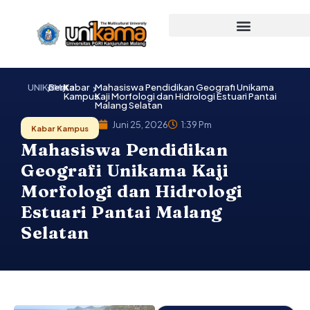
Lewati
ke
konten
UNIKAMA
Berita
Kabar
Mahasiswa Pendidikan Geografi Unikama
Kampus
Kaji Morfologi dan Hidrologi Estuari Pantai
Malang Selatan
Juni 25, 2026
1:39 Pm
Kabar Kampus
Mahasiswa Pendidikan
Geografi Unikama Kaji
Morfologi dan Hidrologi
Estuari Pantai Malang
Selatan