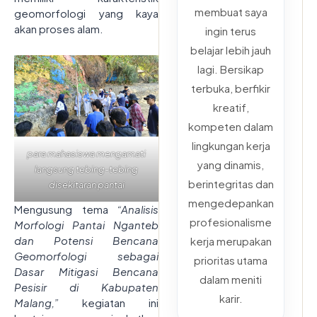
membuat saya
geomorfologi yang kaya
akan proses alam.
ingin terus
belajar lebih jauh
lagi. Bersikap
terbuka, berfikir
kreatif,
kompeten dalam
lingkungan kerja
para mahasiswa mengamati
yang dinamis,
langsung tebing-tebing
berintegritas dan
disekitaran pantai
mengedepankan
Mengusung tema
“Analisis
profesionalisme
Morfologi Pantai Nganteb
dan Potensi Bencana
kerja merupakan
Geomorfologi sebagai
prioritas utama
Dasar Mitigasi Bencana
dalam meniti
Pesisir di Kabupaten
karir.
Malang,”
kegiatan ini