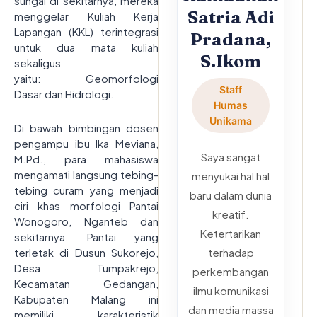
sungai di sekitarnya, mereka
Satria Adi
menggelar Kuliah Kerja
Lapangan (KKL) terintegrasi
Pradana,
untuk dua mata kuliah
S.Ikom
sekaligus
yaitu: Geomorfologi
Staff
Dasar dan Hidrologi.
Humas
Unikama
Di bawah bimbingan dosen
pengampu ibu Ika Meviana,
Saya sangat
M.Pd., para mahasiswa
mengamati langsung tebing-
menyukai hal hal
tebing curam yang menjadi
baru dalam dunia
ciri khas morfologi Pantai
kreatif.
Wonogoro, Nganteb dan
Ketertarikan
sekitarnya. Pantai yang
terletak di Dusun Sukorejo,
terhadap
Desa Tumpakrejo,
perkembangan
Kecamatan Gedangan,
ilmu komunikasi
Kabupaten Malang ini
dan media massa
memiliki karakteristik