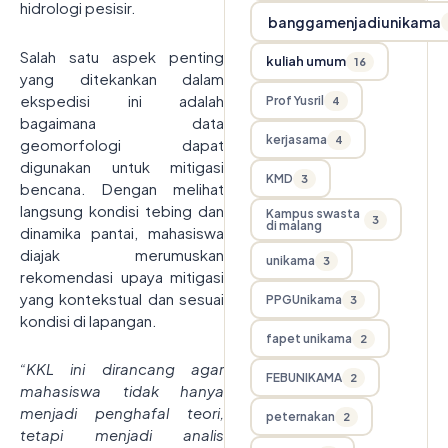
hidrologi pesisir.
banggamenjadiunikama
Salah satu aspek penting
kuliah umum
16
yang ditekankan dalam
ekspedisi ini adalah
Prof Yusril
4
bagaimana data
kerjasama
4
geomorfologi dapat
digunakan untuk mitigasi
KMD
3
bencana. Dengan melihat
langsung kondisi tebing dan
Kampus swasta
3
di malang
dinamika pantai, mahasiswa
diajak merumuskan
unikama
3
rekomendasi upaya mitigasi
yang kontekstual dan sesuai
PPGUnikama
3
kondisi di lapangan.
fapet unikama
2
“KKL ini dirancang agar
FEBUNIKAMA
2
mahasiswa tidak hanya
menjadi penghafal teori,
peternakan
2
tetapi menjadi analis