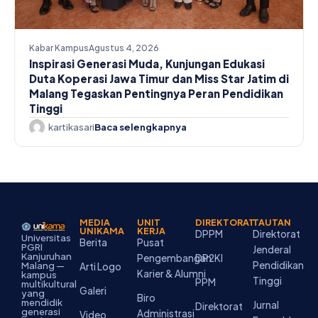
Kabar Kampus
Agustus 4, 2026
Inspirasi Generasi Muda, Kunjungan Edukasi
Duta Koperasi Jawa Timur dan Miss Star Jatim di
Malang Tegaskan Pentingnya Peran Pendidikan
Tinggi
kartikasari
Baca selengkapnya
MEDIA
UNIT
DIREKTORAT
TAUTAN
UNIKAMA
KERJA
DPPM
Direktorat
Universitas
Berita
Pusat
PGRI
Jenderal
Kanjuruhan
Pengembangan
DP2KI
Pendidikan
Malang —
Arti Logo
Karier & Alumni
kampus
Tinggi
PPM
multikultural
Galeri
yang
Biro
mendidik
Jurnal
Direktorat
generasi
Administrasi
Video