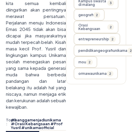
Kampus swasta
kita semua kembali
3
di malang
diingatkan akan pentingnya
geografi
2
merawat persatuan.
Perjalanan menuju Indonesia
Orasi
2
Emas 2045 tidak akan bisa
Kebangsaan
dicapai jika masyarakatnya
entrepreneurship
2
mudah terpecah belah. Kisah
masa kecil Prof. Yusril dan
pendidikangeografiunikama
2
lingkungan kampus Unikama
seolah menegaskan pesan
mou
2
yang sama kepada generasi
ormawaunikama
2
muda bahwa berbeda
pandangan dan latar
belakang itu adalah hal yang
niscaya, namun menjaga etik
dan kerukunan adalah sebuah
kewajiban.
Topik
#
banggamenjadiunikama
:
#
Orasi Kebangsaan
#
Prof
Yusril
#
unikamaofficial