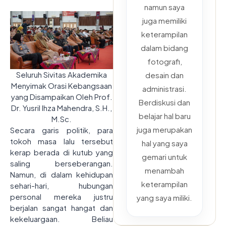
namun saya
juga memiliki
keterampilan
dalam bidang
fotografi,
Seluruh Sivitas Akademika
desain dan
Menyimak Orasi Kebangsaan
administrasi.
yang Disampaikan Oleh Prof.
Berdiskusi dan
Dr. Yusril Ihza Mahendra, S.H.,
belajar hal baru
M.Sc.
juga merupakan
Secara garis politik, para
tokoh masa lalu tersebut
hal yang saya
kerap berada di kutub yang
gemari untuk
saling berseberangan.
menambah
Namun, di dalam kehidupan
keterampilan
sehari-hari, hubungan
personal mereka justru
yang saya miliki.
berjalan sangat hangat dan
kekeluargaan. Beliau