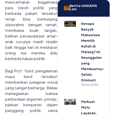
menceritakan bagaimana
Berita UNIKAMA
para tokoh politik yang
Lain
berbeda paham tersebut
tetap bisa berkunjung
Kenapa
silaturahmi dengan ramah,
Banyak
membawa buah tangan,
Mahasiswa
bahkan persaudaraan antar-
Memilih
anak cucunya masih terjalin
Kuliah di
baik hingga hari ini meskipun
Malang? Ini
orang tua mereka dulu
Keunggulan
berbeda haluan politik.
yang
Membuatnya
Bagi Prof. Yusril, pengalaman
Selalu
masa kecil tersebut
Diminati
memberikan pelajaran moral
18 Juni 2026
yang sangat berharga. Beliau
menegaskan bahwa
perbedaan argumen, prinsip,
Perkuat
bahkan kompetisi dalam
Mutu
panggung politik, sama
Layanan,