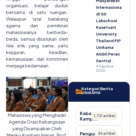
Masyarakat
organisasi, belajar duduk
Internasional
bersama di satu ruangan.
di SD
Walaupun latar belakang
Labschool
agama dan pemikiran
Kasetsart
mahasiswanya berbeda-
University
beda, semua disatukan oleh
Thailand FIP
nilai etik yang sama, yaitu
Unikama
kejujuran, keadilan,
Ambil Peran
kemanusiaan, dan komitmen
Sentral.
menjaga kedamaian.
4 Agustus
2026
Kategori Berita
UNIKAMA
Kabar
Mahasiswa yang Menghadiri
1,731 artikel
Kampus
Agenda Orasi Kebangsaan
yang Disampaikan Oleh
Pengumuman
45 artikel
Menko Kumham Imipas, Prof.