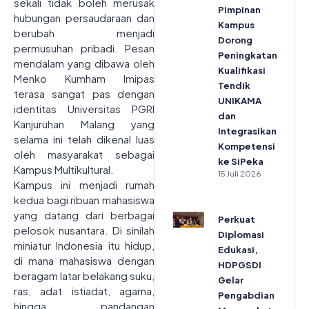
sekali tidak boleh merusak
Pimpinan
hubungan persaudaraan dan
Kampus
berubah menjadi
Dorong
permusuhan pribadi. Pesan
Peningkatan
mendalam yang dibawa oleh
Kualifikasi
Menko Kumham Imipas
Tendik
terasa sangat pas dengan
UNIKAMA
identitas Universitas PGRI
dan
Kanjuruhan Malang yang
Integrasikan
selama ini telah dikenal luas
Kompetensi
oleh masyarakat sebagai
ke SiPeka
Kampus Multikultural.
15 Juli 2026
Kampus ini menjadi rumah
kedua bagi ribuan mahasiswa
yang datang dari berbagai
Perkuat
pelosok nusantara. Di sinilah
Diplomasi
miniatur Indonesia itu hidup,
Edukasi,
di mana mahasiswa dengan
HDPGSDI
beragam latar belakang suku,
Gelar
ras, adat istiadat, agama,
Pengabdian
hingga pandangan