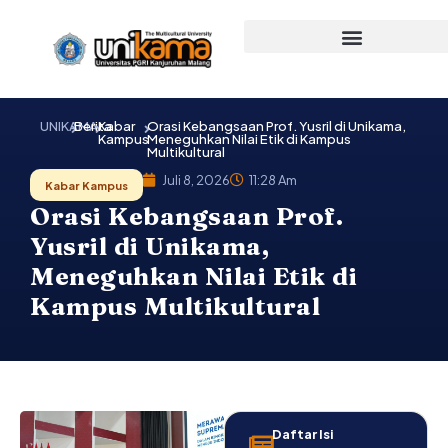
Lewati
ke
konten
UNIKAMA
Berita
Kabar
Orasi Kebangsaan Prof. Yusril di Unikama,
Kampus
Meneguhkan Nilai Etik di Kampus
Multikultural
Juli 8, 2026
11:28 Am
Kabar Kampus
Orasi Kebangsaan Prof.
Yusril di Unikama,
Meneguhkan Nilai Etik di
Kampus Multikultural
Daftar Isi