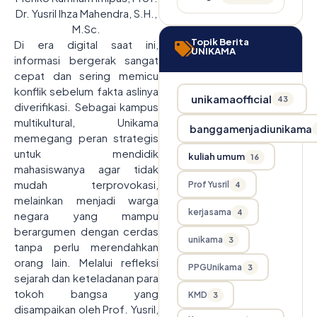
Dr. Yusril Ihza Mahendra, S.H.,
M.Sc.
Topik Berita
Di era digital saat ini,
UNIKAMA
informasi bergerak sangat
cepat dan sering memicu
konflik sebelum fakta aslinya
unikamaofficial
43
diverifikasi. Sebagai kampus
multikultural, Unikama
banggamenjadiunikama
memegang peran strategis
untuk mendidik
kuliah umum
16
mahasiswanya agar tidak
mudah terprovokasi,
Prof Yusril
4
melainkan menjadi warga
kerjasama
4
negara yang mampu
berargumen dengan cerdas
unikama
3
tanpa perlu merendahkan
orang lain. Melalui refleksi
PPGUnikama
3
sejarah dan keteladanan para
tokoh bangsa yang
KMD
3
disampaikan oleh Prof. Yusril,