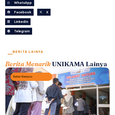
WhatsApp
Facebook
X
LinkedIn
Telegram
BERITA LAINYA
Berita Menarik
UNIKAMA Lainya
Kabar Kampus